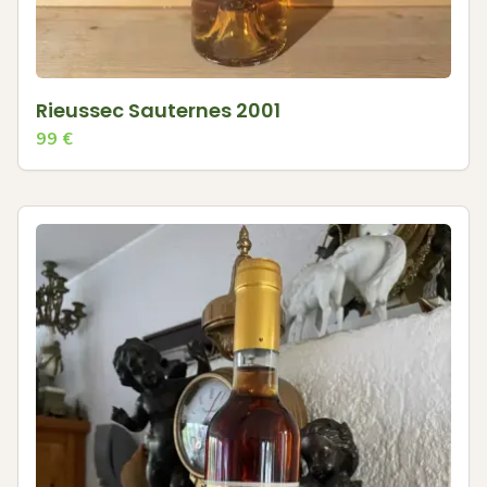
Rieussec Sauternes 2001
99
€