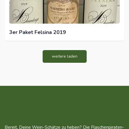
3er Paket Felsina 2019
weitere laden
Mehr als nur Wein
Bereit, Deine Wein-Schätze zu heben? Die Flaschenpiraten-