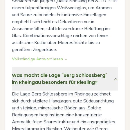
Servieren Sie jungen Qualitätsriesling bei 8–10 °C in 
einem tulpenförmigen Weißweinglas, um Aromen 
und Säure zu bündeln. Für intensive Einzellagen 
empfiehlt sich leichtes Dekantieren nur in 
Ausnahmefällen; stattdessen kurze Belüftung im 
Glas. Kombinationsvorschläge reichen von feiner 
asiatischer Küche über Meeresfrüchte bis zu 
gereiftem Ziegenkäse.
Vollständige Antwort lesen →
Was macht die Lage "Berg Schlossberg"
im Rheingau besonders für Riesling?
Die Lage Berg Schlossberg im Rheingau zeichnet 
sich durch steilere Hanglagen, gute Südausrichtung 
und steinige, mineralische Böden aus. Solche 
Bedingungen begünstigen eine konzentrierte 
Aromatik, feine Säurestruktur und ein ausgeprägtes 
Mineralaroma im Riesling. Weingüter wie Georg 