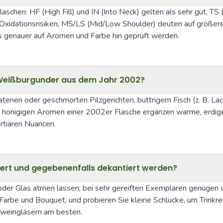
 Flaschen: HF (High Fill) und IN (Into Neck) gelten als sehr gut, T
 Oxidationsrisiken, MS/LS (Mid/Low Shoulder) deuten auf größere
s genauer auf Aromen und Farbe hin geprüft werden.
 Weißburgunder aus dem Jahr 2002?
nen oder geschmorten Pilzgerichten, buttrigem Fisch (z. B. Lach
eicht honigigen Aromen einer 2002er Flasche ergänzen warme, er
rtiären Nuancen.
iert und gegebenenfalls dekantiert werden?
er Glas atmen lassen; bei sehr gereiften Exemplaren genügen of
 Farbe und Bouquet, und probieren Sie kleine Schlucke, um Trinkre
ißweingläsern am besten.