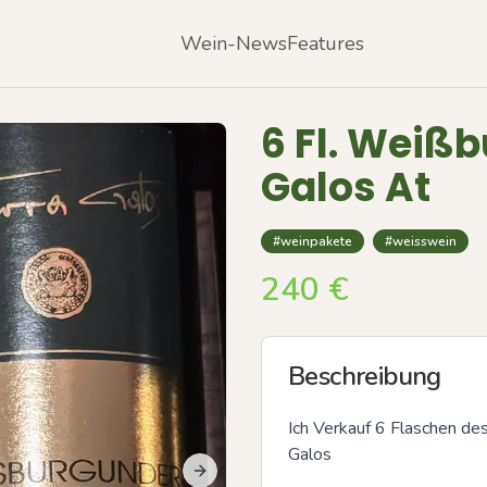
Wein-News
Features
6 Fl. Weiß
Galos At
#weinpakete
#weisswein
240
€
Beschreibung
Ich Verkauf 6 Flaschen de
Galos 

Next slide
Previous slide