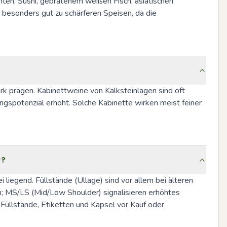
en, Sushi, gebratenem weißen Fisch, asiatischen 
esonders gut zu schärferen Speisen, da die 
ark prägen. Kabinettweine von Kalksteinlagen sind oft 
ungspotenzial erhöht. Solche Kabinette wirken meist feiner 
)?
iegend. Füllstände (Ullage) sind vor allem bei älteren 
en; MS/LS (Mid/Low Shoulder) signalisieren erhöhtes 
Füllstände, Etiketten und Kapsel vor Kauf oder 