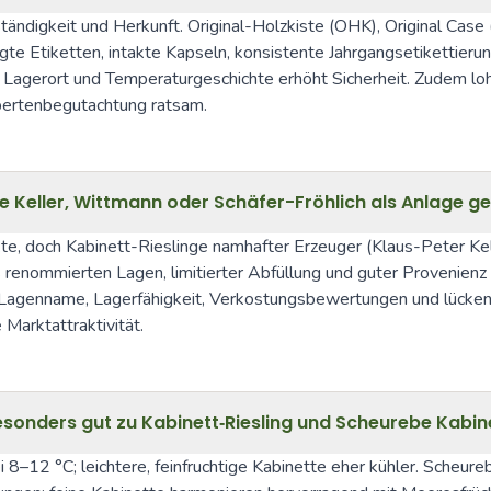
ändigkeit und Herkunft. Original-Holzkiste (OHK), Original Cas
e Etiketten, intakte Kapseln, konsistente Jahrgangsetikettierung
 Lagerort und Temperaturgeschichte erhöht Sicherheit. Zudem loh
xpertenbegutachtung ratsam.
e Keller, Wittmann oder Schäfer-Fröhlich als Anlage g
e, doch Kabinett-Rieslinge namhafter Erzeuger (Klaus-Peter Kell
enommierten Lagen, limitierter Abfüllung und guter Provenienz 
t, Lagenname, Lagerfähigkeit, Verkostungsbewertungen und lücke
 Marktattraktivität.
sonders gut zu Kabinett‑Riesling und Scheurebe Kabin
 8–12 °C; leichtere, feinfruchtige Kabinette eher kühler. Scheure