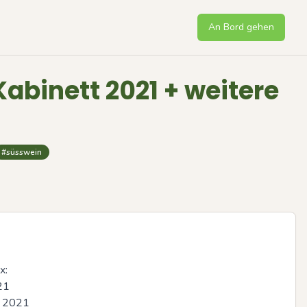
An Bord gehen
abinett 2021 + weitere
#süsswein
:

1

 2021

Next sli