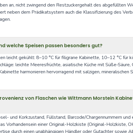
n an, nicht zwingend den Restzuckergehalt des abgefüllten Weins
tiert neben dem Prädikatsystem auch die Klassifizierung des Ver
agen.
 und welche Speisen passen besonders gut?
n leicht gekühlt: 8–10 °C für filigrane Kabinette, 10–12 °C für 
hläge: leichte Meeresfrüchte, asiatische Küche mit Süße‑Säure, G
abinette harmonieren hervorragend mit salzigen, mineralischen 
Provenienz von Flaschen wie Wittmann Morstein Kabine
 Kapsel- und Korkzustand, Füllstand, Barcode/Chargennummern und
s Vorhandensein einer Original-Holzkiste (Original-Holzkiste, O
ertise durch einen unabhängigen Händler oder Gutachter sowie Ab