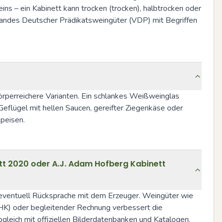
 – ein Kabinett kann trocken (trocken), halbtrocken oder 
bandes Deutscher Prädikatsweingüter (VDP) mit Begriffen 
körperreichere Varianten. Ein schlankes Weißweinglas 
eflügel mit hellen Saucen, gereifter Ziegenkäse oder 
Speisen.
tt 2020 oder A.J. Adam Hofberg Kabinett
 eventuell Rücksprache mit dem Erzeuger. Weingüter wie 
HK) oder begleitender Rechnung verbessert die 
gleich mit offiziellen Bilderdatenbanken und Katalogen.