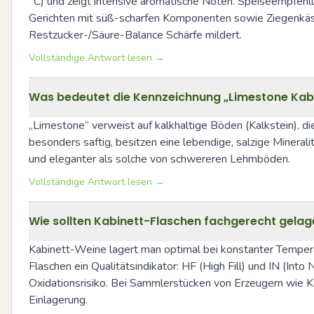
°C) und zeigt intensive aromatische Noten. Speiseempfehlu
Gerichten mit süß-scharfen Komponenten sowie Ziegenkäse
Restzucker-/Säure-Balance Schärfe mildert.
Vollständige Antwort lesen →
Was bedeutet die Kennzeichnung „Limestone Kabin
„Limestone“ verweist auf kalkhaltige Böden (Kalkstein), die
besonders saftig, besitzen eine lebendige, salzige Minerali
und eleganter als solche von schwereren Lehmböden.
Vollständige Antwort lesen →
Wie sollten Kabinett-Flaschen fachgerecht gelage
Kabinett-Weine lagert man optimal bei konstanter Temperatu
Flaschen ein Qualitätsindikator: HF (High Fill) und IN (Int
Oxidationsrisiko. Bei Sammlerstücken von Erzeugern wie Ke
Einlagerung.