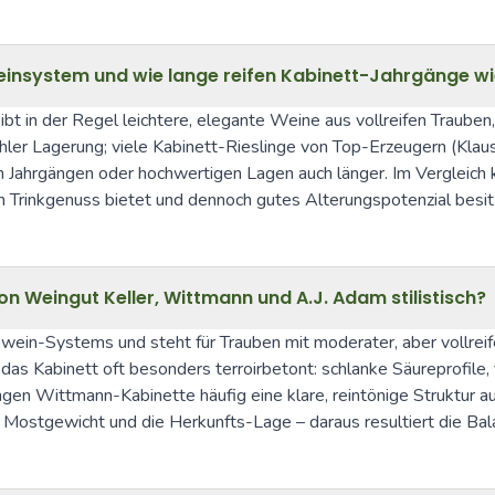
insystem und wie lange reifen Kabinett-Jahrgänge wi
bt in der Regel leichtere, elegante Weine aus vollreifen Trauben
er Lagerung; viele Kabinett-Rieslinge von Top-Erzeugern (Klaus-
en Jahrgängen oder hochwertigen Lagen auch länger. Im Vergleich
 Trinkgenuss bietet und dennoch gutes Alterungspotenzial besit
n Weingut Keller, Wittmann und A.J. Adam stilistisch?
tswein-Systems und steht für Trauben mit moderater, aber vollre
as Kabinett oft besonders terroirbetont: schlanke Säureprofile, 
ringen Wittmann-Kabinette häufig eine klare, reintönige Struktur 
 Mostgewicht und die Herkunfts-Lage – daraus resultiert die Bal