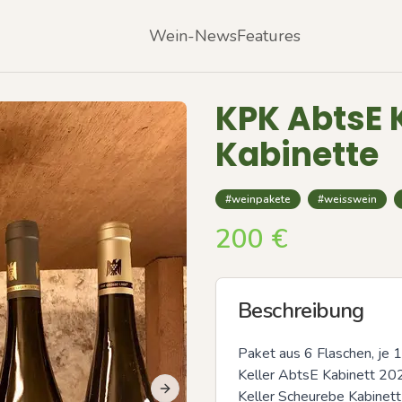
Wein-News
Features
KPK AbtsE K
Kabinette
#weinpakete
#weisswein
200
€
Beschreibung
Paket aus 6 Flaschen, je 1x
Keller AbtsE Kabinett 202
Keller Scheurebe Kabinett
Next slide
Previous slide