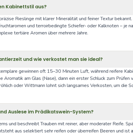
n Kabinettstil aus?
äzise Rieslinge mit klarer Mineralität und feiner Textur bekannt. 
Fruchtaromen und terroirbedingte Schiefer‑ oder Kalknoten – je na
omplexe tertiäre Aromen über mehrere Jahre.
tierzeit und wie verkostet man sie ideal?
xemplare gewinnen oft 15–30 Minuten Luft, während reifere Kabin
ie Aromatik am Glas (Nase), dann ein erster Schluck zum Prüfen v
öhlich oder Wittmann lohnt sich langsames Verkosten, um die Sch
 und Auslese im Prädikatswein-System?
ems und beschreibt Trauben mit reiner, aber moderater Reife. Sp
steht aus selektiert sehr reifen oder überreifen Beeren und ist a