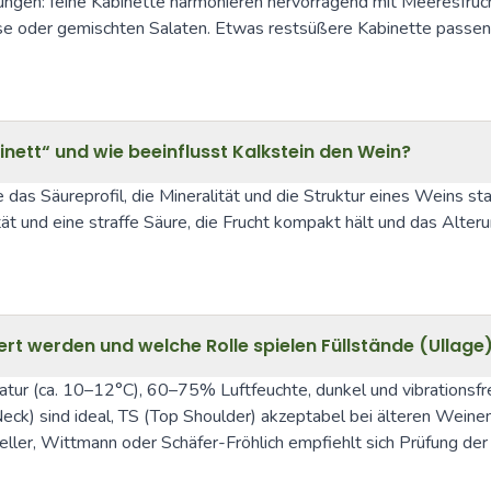
ngen: feine Kabinette harmonieren hervorragend mit Meeresfrücht
 oder gemischten Salaten. Etwas restsüßere Kabinette passen b
ett“ und wie beeinflusst Kalkstein den Wein?
 das Säureprofil, die Mineralität und die Struktur eines Weins st
tät und eine straffe Säure, die Frucht kompakt hält und das Alter
rt werden und welche Rolle spielen Füllstände (Ullage
r (ca. 10–12°C), 60–75% Luftfeuchte, dunkel und vibrationsfrei l
o Neck) sind ideal, TS (Top Shoulder) akzeptabel bei älteren Wein
ller, Wittmann oder Schäfer-Fröhlich empfiehlt sich Prüfung der 