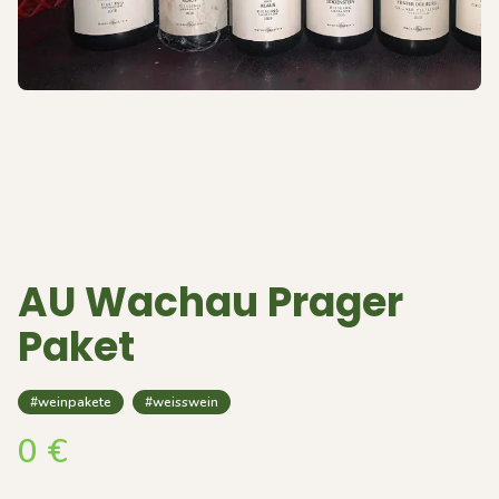
AU Wachau Prager
Paket
#weinpakete
#weisswein
0
€