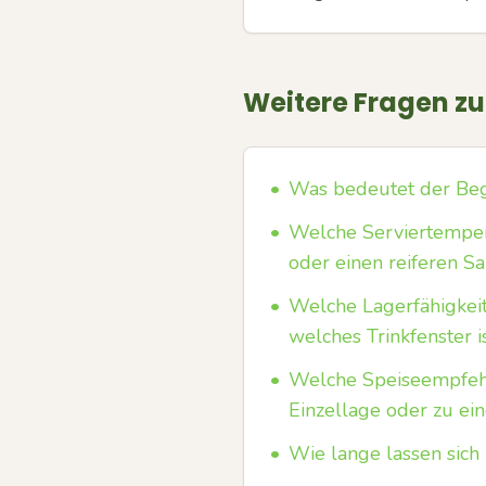
Weitere Fragen z
•
Was bedeutet der Beg
•
Welche Serviertempera
oder einen reiferen S
•
Welche Lagerfähigkei
welches Trinkfenster is
•
Welche Speiseempfehl
Einzellage oder zu ei
•
Wie lange lassen sich