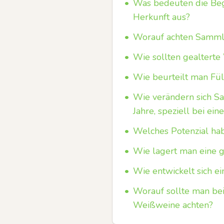
•
Was bedeuten die Begr
Herkunft aus?
•
Worauf achten Samml
•
Wie sollten gealterte
•
Wie beurteilt man Fül
•
Wie verändern sich S
Jahre, speziell bei ei
•
Welches Potenzial ha
•
Wie lagert man eine 
•
Wie entwickelt sich ei
•
Worauf sollte man bei
Weißweine achten?