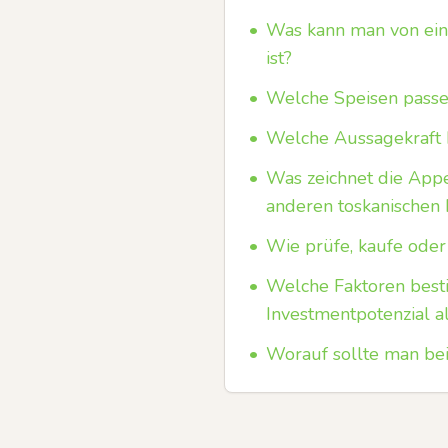
•
Was kann man von ein
ist?
•
Welche Speisen passen
•
Welche Aussagekraft ha
•
Was zeichnet die Appe
anderen toskanischen 
•
Wie prüfe, kaufe oder
•
Welche Faktoren bes
Investmentpotenzial a
•
Worauf sollte man bei 