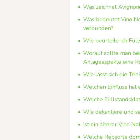
•
Was zeichnet Avignone
•
Was bedeutet Vino No
verbunden?
•
Wie beurteile ich Füll
•
Worauf sollte man be
Anlageaspekte eine Ro
•
Wie lässt sich die Tri
•
Welchen Einfluss hat
•
Welche Füllstandsklass
•
Wie dekantiere und ser
•
Ist ein älterer Vino 
•
Welche Rebsorte domin