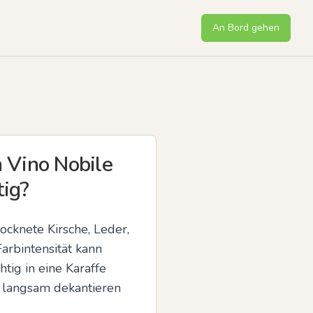
An Bord gehen
 Vino Nobile
tig?
cknete Kirsche, Leder, 
rbintensität kann 
ig in eine Karaffe 
 langsam dekantieren 