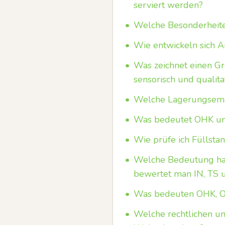
serviert werden?
•
Welche Besonderheite
•
Wie entwickeln sich A
•
Was zeichnet einen G
sensorisch und qualita
•
Welche Lagerungsempf
•
Was bedeutet OHK und 
•
Wie prüfe ich Füllstan
•
Welche Bedeutung hab
bewertet man IN, TS
•
Was bedeuten OHK, O
•
Welche rechtlichen un