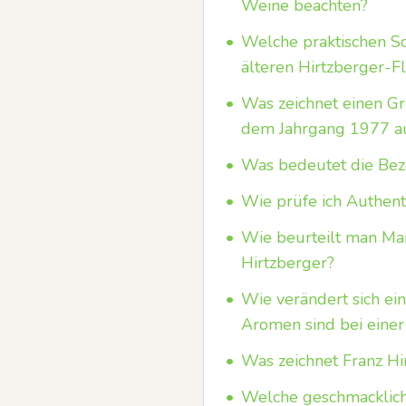
Weine beachten?
•
Welche praktischen Sc
älteren Hirtzberger-F
•
Was zeichnet einen Gr
dem Jahrgang 1977 a
•
Was bedeutet die Beze
•
Wie prüfe ich Authent
•
Wie beurteilt man Mar
Hirtzberger?
•
Wie verändert sich ei
Aromen sind bei eine
•
Was zeichnet Franz Hi
•
Welche geschmacklich