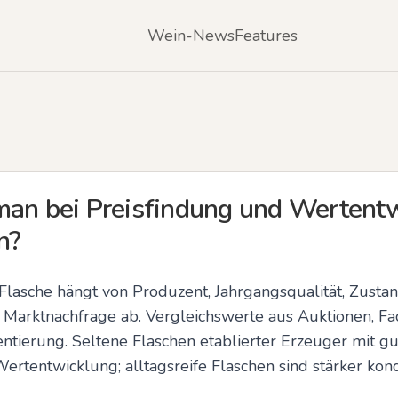
Wein-News
Features
man bei Preisfindung und Wertentw
n?
Flasche hängt von Produzent, Jahrgangsqualität, Zustand 
 Marktnachfrage ab. Vergleichswerte aus Auktionen, F
tierung. Seltene Flaschen etablierter Erzeuger mit gut
Wertentwicklung; alltagsreife Flaschen sind stärker kon