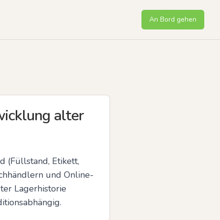
An Bord gehen
icklung alter
(Füllstand, Etikett, 
achhändlern und Online-
er Lagerhistorie 
ditionsabhängig.