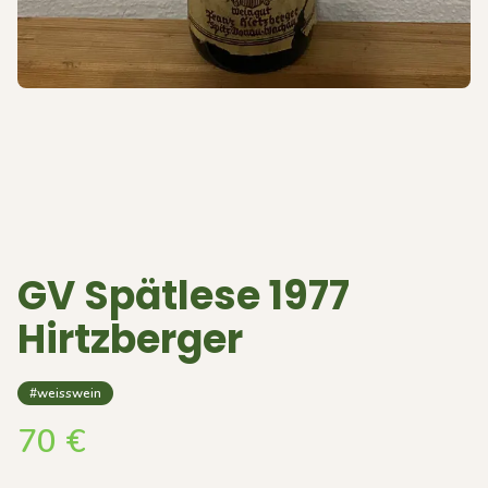
GV Spätlese 1977
Hirtzberger
#weisswein
70
€