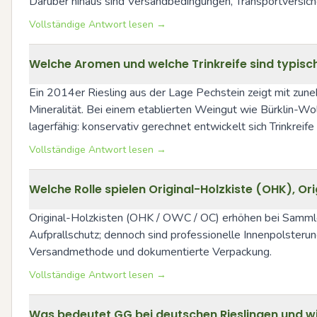
Darüber hinaus sind Versandbedingungen, Transportversic
Vollständige Antwort lesen →
Welche Aromen und welche Trinkreife sind typisc
Ein 2014er Riesling aus der Lage Pechstein zeigt mit zuneh
Mineralität. Bei einem etablierten Weingut wie Bürklin-Wol
lagerfähig: konservativ gerechnet entwickelt sich Trinkreif
Vollständige Antwort lesen →
Welche Rolle spielen Original-Holzkiste (OHK), 
Original-Holzkisten (OHK / OWC / OC) erhöhen bei Sammler
Aufprallschutz; dennoch sind professionelle Innenpolsteru
Versandmethode und dokumentierte Verpackung.
Vollständige Antwort lesen →
Was bedeutet GG bei deutschen Rieslingen und w