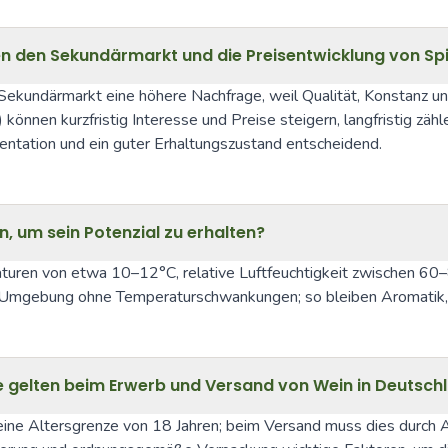
n den Sekundärmarkt und die Preisentwicklung von Spi
undärmarkt eine höhere Nachfrage, weil Qualität, Konstanz und 
können kurzfristig Interesse und Preise steigern, langfristig zäh
entation und ein guter Erhaltungszustand entscheidend.
en, um sein Potenzial zu erhalten?
ren von etwa 10–12°C, relative Luftfeuchtigkeit zwischen 60–80 
 Umgebung ohne Temperaturschwankungen; so bleiben Aromatik, Sä
e gelten beim Erwerb und Versand von Wein in Deutsch
eine Altersgrenze von 18 Jahren; beim Versand muss dies durch Alt