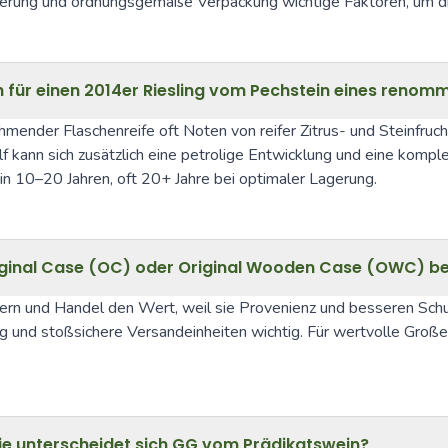
herung und ordnungsgemäße Verpackung wichtige Faktoren, um di
h für einen 2014er Riesling vom Pechstein eines renom
mender Flaschenreife oft Noten von reifer Zitrus- und Steinfruc
f kann sich zusätzlich eine petrolige Entwicklung und eine kompl
e in 10–20 Jahren, oft 20+ Jahre bei optimaler Lagerung.
Original Case (OC) oder Original Wooden Case (OWC) 
n und Handel den Wert, weil sie Provenienz und besseren Schut
ng und stoßsichere Versandeinheiten wichtig. Für wertvolle Große
ie unterscheidet sich GG vom Prädikatswein?