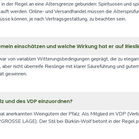
in der Regel an eine Altersgrenze gebunden: Spirituosen und spiri
uft werden. Online‑ und Versandhandel müssen die Altersprüfung s
se können, je nach Vertragsgestaltung, zu beachten sein.
gemein einschätzen und welche Wirkung hat er auf Riesl
r von variablen Witterungsbedingungen geprägt, die zu eleganten
 aber nicht überreife Rieslinge mit klarer Säureführung und gute
tät gewinnen.
falz und des VDP einzuordnen?
ional anerkannten Weingütern der Pfalz. Als Mitglied im VDP (Ver
.GROSSE LAGE). Der Stil bei Bürklin‑Wolf betont in der Regel prä