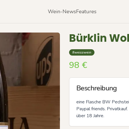
Wein-News
Features
Bürklin Wol
#weisswein
98
€
Beschreibung
eine Flasche BW Pechstein
Paypal friends. Privatkauf
über 18 Jahre.