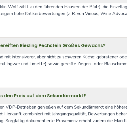
in‑Wolf zählt zu den führenden Häusern der Pfalz), die Einzellage
eigern hohe Kritikerbewertungen (z. B. von Vinous, Wine Advoca
ereiften Riesling Pechstein Großes Gewächs?
d mit intensiverer, aber nicht zu schweren Küche: gebratener oder 
 mit Ingwer und Limette) sowie gereifte Ziegen- oder Blauschimm
us den Preis auf dem Sekundärmarkt?
ten VDP‑Betrieben genießen auf dem Sekundärmarkt eine höhere 
Herkunft kombiniert mit Jahrgangsqualität, Bewertungen bekannte
g. Sorgfältig dokumentierte Provenienz erhöht zudem die Marktli