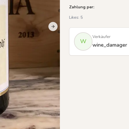
Zahlung per:
Likes:
5
Next slide
Previous slide
Verkäufer
W
wine_damager