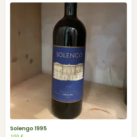
Solengo 1995
100
€