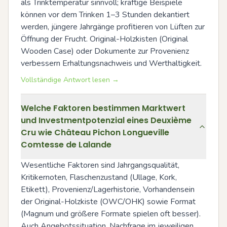
als Trinktemperatur sinnvoll; kräftige Beispiele 
können vor dem Trinken 1–3 Stunden dekantiert 
werden, jüngere Jahrgänge profitieren von Lüften zur 
Öffnung der Frucht. Original-Holzkisten (Original 
Wooden Case) oder Dokumente zur Provenienz 
verbessern Erhaltungsnachweis und Werthaltigkeit.
Vollständige Antwort lesen →
Welche Faktoren bestimmen Marktwert
und Investmentpotenzial eines Deuxième
Cru wie Château Pichon Longueville
Comtesse de Lalande
Wesentliche Faktoren sind Jahrgangsqualität, 
Kritikernoten, Flaschenzustand (Ullage, Kork, 
Etikett), Provenienz/Lagerhistorie, Vorhandensein 
der Original-Holzkiste (OWC/OHK) sowie Format 
(Magnum und größere Formate spielen oft besser). 
Auch Angebotssituation, Nachfrage im jeweiligen 