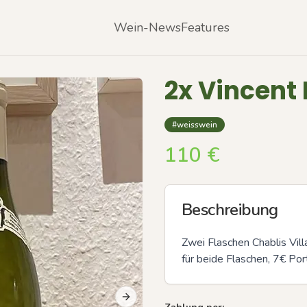
Wein-News
Features
2x Vincent
#weisswein
110
€
Beschreibung
Zwei Flaschen Chablis Villa
für beide Flaschen, 7€ Po
Next slide
Previous slide