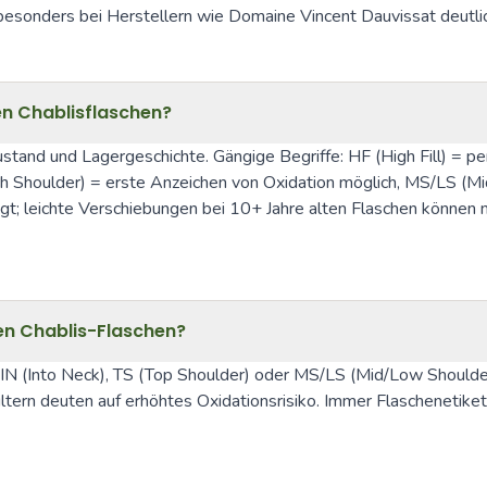
e besonders bei Herstellern wie Domaine Vincent Dauvissat deutl
ren Chablisflaschen?
zustand und Lagergeschichte. Gängige Begriffe: HF (High Fill) = per
h Shoulder) = erste Anzeichen von Oxidation möglich, MS/LS (Mid
ugt; leichte Verschiebungen bei 10+ Jahre alten Flaschen können n
ten Chablis-Flaschen?
, IN (Into Neck), TS (Top Shoulder) oder MS/LS (Mid/Low Shoulder)
ltern deuten auf erhöhtes Oxidationsrisiko. Immer Flaschenetike