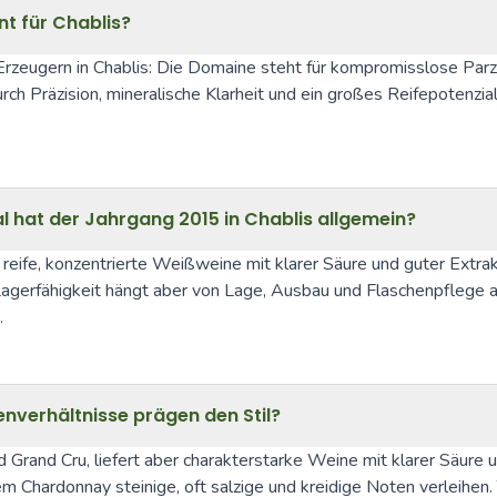
t für Chablis?
rzeugern in Chablis: Die Domaine steht für kompromisslose Parze
rch Präzision, mineralische Klarheit und ein großes Reifepotenzia
 hat der Jahrgang 2015 in Chablis allgemein?
 reife, konzentrierte Weißweine mit klarer Säure und guter Extr
e Lagerfähigkeit hängt aber von Lage, Ausbau und Flaschenpflege a
.
nverhältnisse prägen den Stil?
nd Grand Cru, liefert aber charakterstarke Weine mit klarer Säure
hardonnay steinige, oft salzige und kreidige Noten verleihen. T