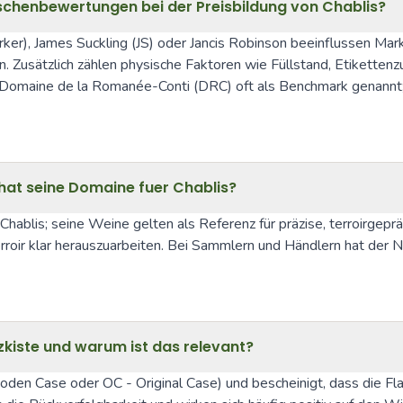
aschenbewertungen bei der Preisbildung von Chablis?
ker), James Suckling (JS) oder Jancis Robinson beeinflussen Ma
. Zusätzlich zählen physische Faktoren wie Füllstand, Etiketten
maine de la Romanée-Conti (DRC) oft als Benchmark genannt; f
hat seine Domaine fuer Chablis?
 Chablis; seine Weine gelten als Referenz für präzise, terroirgepr
erroir klar herauszuarbeiten. Bei Sammlern und Händlern hat der 
kiste und warum ist das relevant?
en Case oder OC - Original Case) und bescheinigt, dass die Flasc