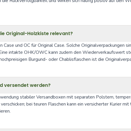
 die Rückverfolgbarkeit und wirken sich häufig positiv auf den Wi
 Original-Holzkiste relevant?
 Case und OC für Original Case. Solche Originalverpackungen sind
Eine intakte OHK/OWC kann zudem den Wiederverkaufswert steige
ochpreisigen Burgund- oder Chablisflaschen ist die Originalverpa
und versendet werden?
erwendung stabiler Versandboxen mit separaten Polstern, tempera
erschicken; bei teuren Flaschen kann ein versicherter Kurier mit 
ieren.