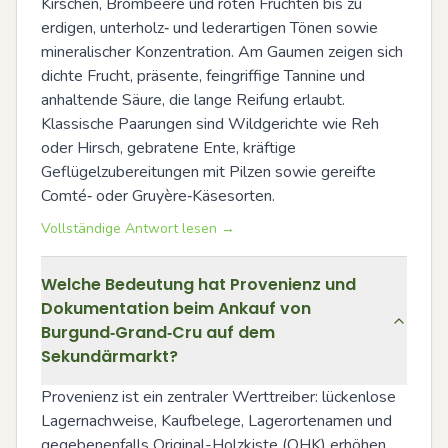
Kirschen, Brombeere und roten Früchten bis zu 
erdigen, unterholz‑ und lederartigen Tönen sowie 
mineralischer Konzentration. Am Gaumen zeigen sich 
dichte Frucht, präsente, feingriffige Tannine und 
anhaltende Säure, die lange Reifung erlaubt. 
Klassische Paarungen sind Wildgerichte wie Reh 
oder Hirsch, gebratene Ente, kräftige 
Geflügelzubereitungen mit Pilzen sowie gereifte 
Comté‑ oder Gruyère‑Käsesorten.
Vollständige Antwort lesen →
Welche Bedeutung hat Provenienz und
Dokumentation beim Ankauf von
Burgund‑Grand‑Cru auf dem
Sekundärmarkt?
Provenienz ist ein zentraler Werttreiber: lückenlose 
Lagernachweise, Kaufbelege, Lagerortenamen und 
gegebenenfalls Original-Holzkiste (OHK) erhöhen 