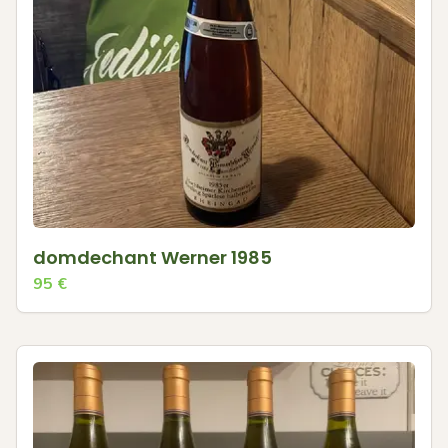
domdechant Werner 1985
95
€