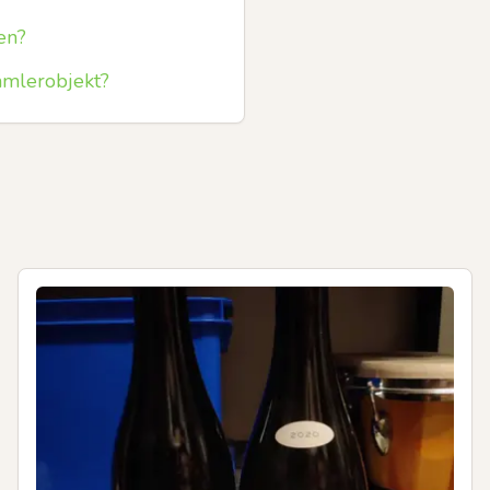
en?
mmlerobjekt?