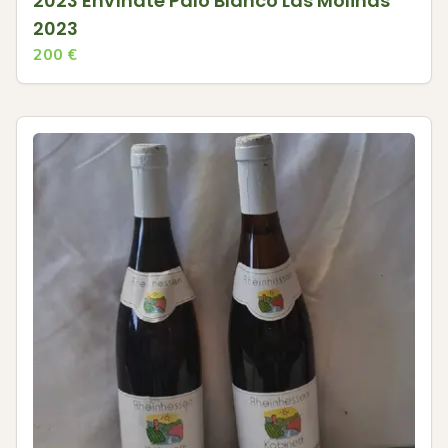
2023 Envínate Palo Blanco Las Molinas
2023
200
€