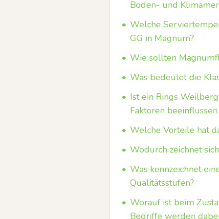
Boden- und Klimamer
•
Welche Serviertempera
GG in Magnum?
•
Wie sollten Magnumfl
•
Was bedeutet die Klas
•
Ist ein Rings Weilbe
Faktoren beeinflussen
•
Welche Vorteile hat 
•
Wodurch zeichnet sich
•
Was kennzeichnet eine
Qualitätsstufen?
•
Worauf ist beim Zustan
Begriffe werden dabe