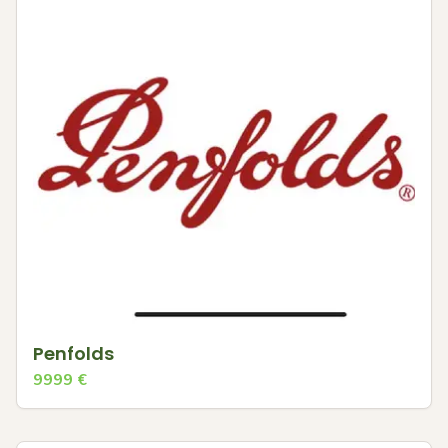
Penfolds
9999
€