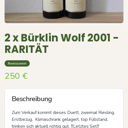
2 x Bürklin Wolf 2001 -
RARITÄT
#weisswein
250
€
Beschreibung
Zum Verkauf kommt dieses Duett, zweimal Riesling, 
Erstbezug,  Klimaschrank gelagert, top Füllstand,  
trinken sich aktuell richtig gut. ‼️Letztes Set‼️
