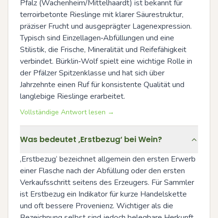
Pfalz (Wachenheim/Mittelhaardt) ist bekannt für 
terroirbetonte Rieslinge mit klarer Säurestruktur, 
präziser Frucht und ausgeprägter Lagenexpression. 
Typisch sind Einzellagen‑Abfüllungen und eine 
Stilistik, die Frische, Mineralität und Reifefähigkeit 
verbindet. Bürklin‑Wolf spielt eine wichtige Rolle in 
der Pfälzer Spitzenklasse und hat sich über 
Jahrzehnte einen Ruf für konsistente Qualität und 
langlebige Rieslinge erarbeitet.
Vollständige Antwort lesen →
Was bedeutet ‚Erstbezug‘ bei Wein?
‚Erstbezug‘ bezeichnet allgemein den ersten Erwerb 
einer Flasche nach der Abfüllung oder den ersten 
Verkaufsschritt seitens des Erzeugers. Für Sammler 
ist Erstbezug ein Indikator für kurze Handelskette 
und oft bessere Provenienz. Wichtiger als die 
Bezeichnung selbst sind jedoch belegbare Herkunft 