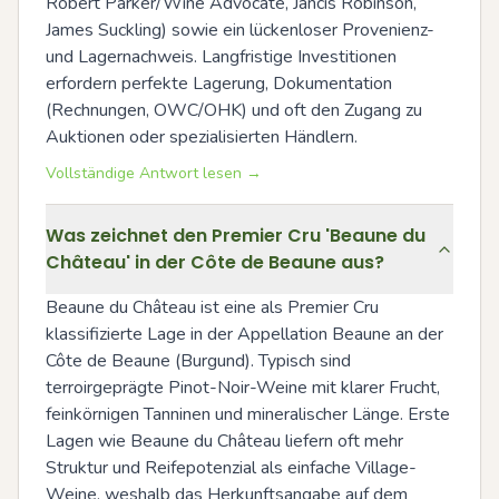
Robert Parker/Wine Advocate, Jancis Robinson, 
James Suckling) sowie ein lückenloser Provenienz- 
und Lagernachweis. Langfristige Investitionen 
erfordern perfekte Lagerung, Dokumentation 
(Rechnungen, OWC/OHK) und oft den Zugang zu 
Auktionen oder spezialisierten Händlern.
Vollständige Antwort lesen →
Was zeichnet den Premier Cru 'Beaune du
Château' in der Côte de Beaune aus?
Beaune du Château ist eine als Premier Cru 
klassifizierte Lage in der Appellation Beaune an der 
Côte de Beaune (Burgund). Typisch sind 
terroirgeprägte Pinot-Noir-Weine mit klarer Frucht, 
feinkörnigen Tanninen und mineralischer Länge. Erste 
Lagen wie Beaune du Château liefern oft mehr 
Struktur und Reifepotenzial als einfache Village-
Weine, weshalb das Herkunftsangabe auf dem 