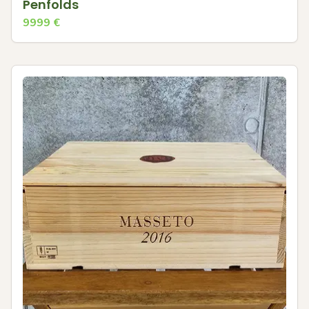
Penfolds
9999
€