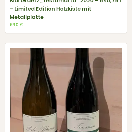
Bibi Graetz „Testamatta“ 2020 – 6×0,75 l
– Limited Edition Holzkiste mit
Metallplatte
630
€