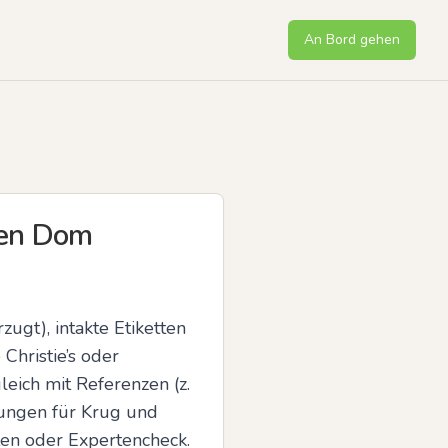
An Bord gehen
ren Dom
ugt), intakte Etiketten 
ristie’s oder 
eich mit Referenzen (z. 
ungen für Krug und 
hten oder Expertencheck.