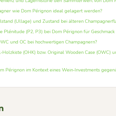
venienz und Lagerhistorie den Sammlerwert von Dom 
agner wie Dom Pérignon ideal gelagert werden?
lstand (Ullage) und Zustand bei älteren Champagnerfl
ie Plénitude (P2, P3) bei Dom Pérignon für Geschmac
OWC und OC bei hochwertigen Champagnern?
l‑Holzkiste (OHK) bzw. Original Wooden Case (OWC) u
m Pérignon im Kontext eines Wein‑Investments gegen
n