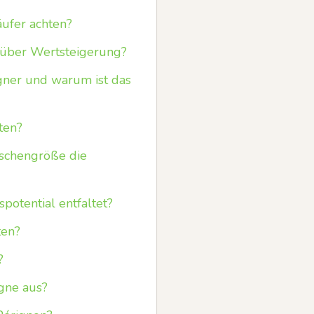
ufer achten?
 über Wertsteigerung?
er und warum ist das
ten?
aschengröße die
potential entfaltet?
ten?
?
gne aus?