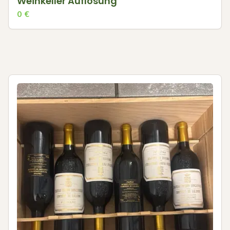
Weinkeller Auflösung
0
€