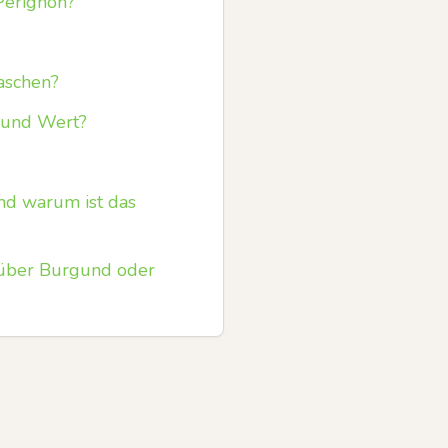
Pérignon?
aschen?
k und Wert?
nd warum ist das
über Burgund oder