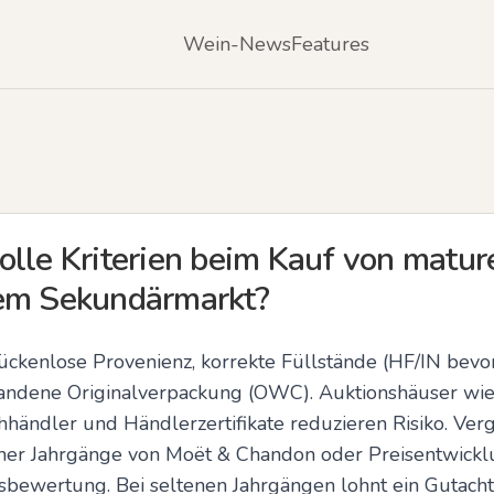
Wein-News
Features
olle Kriterien beim Kauf von matu
dem Sekundärmarkt?
lückenlose Provenienz, korrekte Füllstände (HF/IN bevorz
ndene Originalverpackung (OWC). Auktionshäuser wie Ch
chhändler und Händlerzertifikate reduzieren Risiko. Vergl
cher Jahrgänge von Moët & Chandon oder Preisentwickl
reisbewertung. Bei seltenen Jahrgängen lohnt ein Gutac