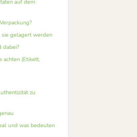
itäten auf dem
 Verpackung?
e sie gelagert werden
d dabei?
achten (Etikett,
thentizität zu
 genau
eal und was bedeuten