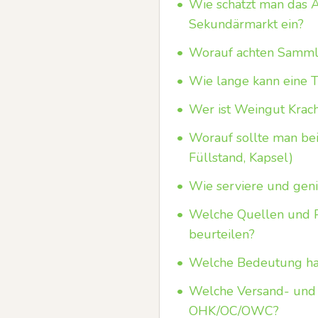
•
Wie schätzt man das A
Sekundärmarkt ein?
•
Worauf achten Sammle
•
Wie lange kann eine T
•
Wer ist Weingut Krach
•
Worauf sollte man bei
Füllstand, Kapsel)
•
Wie serviere und geni
•
Welche Quellen und P
beurteilen?
•
Welche Bedeutung hat
•
Welche Versand- und 
OHK/OC/OWC?