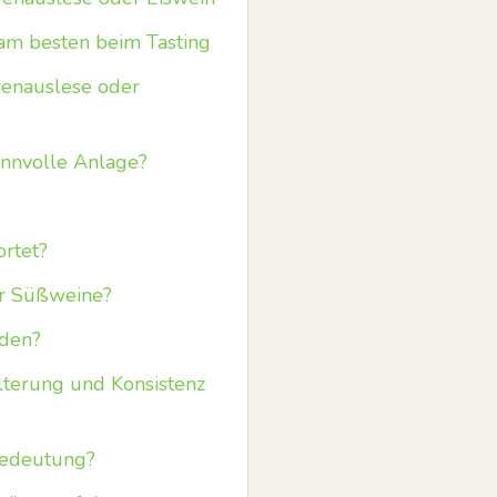
am besten beim Tasting
renauslese oder
innvolle Anlage?
ortet?
rer Süßweine?
rden?
lterung und Konsistenz
 Bedeutung?