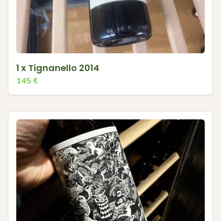
1 x Tignanello 2014
145
€