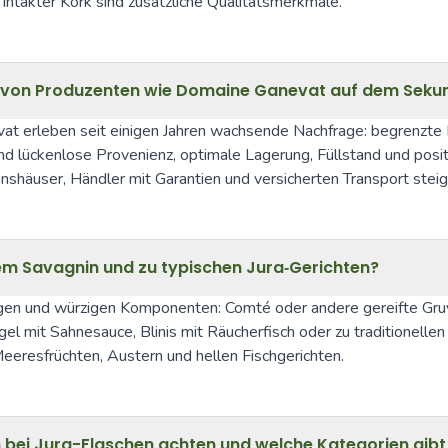
intakter Kork sind zusätzliche Qualitätsmerkmale.
en von Produzenten wie Domaine Ganevat auf dem Sek
 erleben seit einigen Jahren wachsende Nachfrage: begrenzte P
lückenlose Provenienz, optimale Lagerung, Füllstand und positive
onshäuser, Händler mit Garantien und versicherten Transport steig
em Savagnin und zu typischen Jura‑Gerichten?
lzigen und würzigen Komponenten: Comté oder andere gereifte Gru
el mit Sahnesauce, Blinis mit Räucherfisch oder zu traditionellen 
eresfrüchten, Austern und hellen Fischgerichten.
an bei Jura-Flaschen achten und welche Kategorien gibt