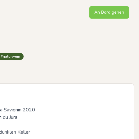
An Bord gehen
#naturwein
a Savignin 2020

du Jura

dunklen Keller