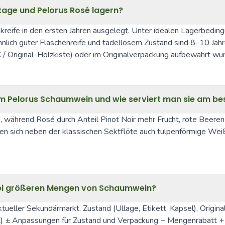
tage und Pelorus Rosé lagern?
eife in den ersten Jahren ausgelegt. Unter idealen Lagerbedingun
hnlich guter Flaschenreife und tadellosem Zustand sind 8–10 Jahr
K / Original-Holzkiste) oder im Originalverpackung aufbewahrt wu
em Pelorus Schaumwein und wie serviert man sie am be
, während Rosé durch Anteil Pinot Noir mehr Frucht, rote Beeren u
n sich neben der klassischen Sektflöte auch tulpenförmige Wei
e bei größeren Mengen von Schaumwein?
 aktueller Sekundärmarkt, Zustand (Ullage, Etikett, Kapsel), Orig
hl) ± Anpassungen für Zustand und Verpackung − Mengenrabatt + 