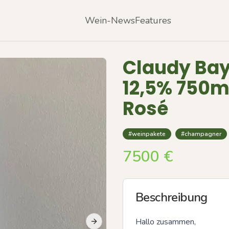
Wein-News
Features
Claudy Bay
12,5% 750m
Rosé
#weinpakete
#champagner
7500
€
Beschreibung
Hallo zusammen, 

Next slide
Previous slide