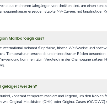
e aus mehreren Jahrgängen verschnitten sind, um einen konsiste
pagnerhäuser erzeugen stabile NV-Cuvées mit langfristiger Konsi
egion Marlborough aus?
international bekannt für präzise, frische Weißweine und hochw
ht-Temperaturunterschieds und mineralischer Böden besonders a
r Anwendung kommen. Zum Vergleich: in der Champagne setzen Häu
ng.
l gelagert werden?
kel, konstant temperatursaniert und liegend, um den Korken feuc
wie Original-Holzkisten (OHK) oder Original Cases (OC/OWC) sc