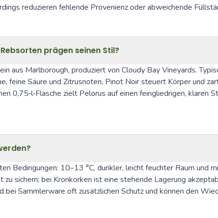
rdings reduzieren fehlende Provenienz oder abweichende Füllstän
Rebsorten prägen seinen Stil?
n aus Marlborough, produziert von Cloudy Bay Vineyards. Typisch
he, feine Säure und Zitrusnoten, Pinot Noir steuert Körper und za
n 0,75‑l‑Flasche zielt Pelorus auf einen feingliedrigen, klaren S
 werden?
en Bedingungen: 10–13 °C, dunkler, leicht feuchter Raum und min
 zu sichern; bei Kronkorken ist eine stehende Lagerung akzeptab
nd bei Sammlerware oft zusätzlichen Schutz und können den Wied