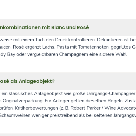
enkombinationen mit Blanc und Rosé
eise mit einem Tuch den Druck kontrollieren; Dekantieren ist b
ucen, Rosé ergänzt Lachs, Pasta mit Tomatennoten, gegrilltes G
dy Bay oder vergleichbaren Champagnern eine sichere Wahl.
Rosé als Anlageobjekt?
r ein klassisches Anlageobjekt wie große Jahrgangs‑Champagner
n Originalverpackung. Für Anleger gelten dieselben Regeln: Zusta
prüfen. Kritikerbewertungen (z. B. Robert Parker / Wine Advocate
chaumweinen weniger preistreibend als bei seltenen Jahrgangs