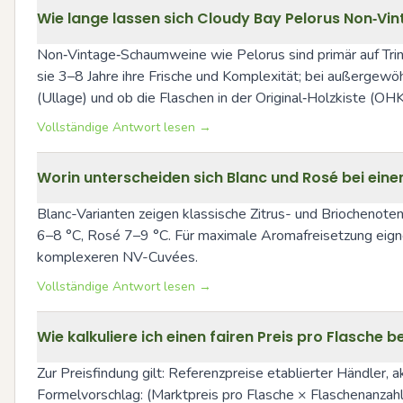
Wie lange lassen sich Cloudy Bay Pelorus Non‑Vin
Non‑Vintage‑Schaumweine wie Pelorus sind primär auf Trinkr
sie 3–8 Jahre ihre Frische und Komplexität; bei außergewö
(Ullage) und ob die Flaschen in der Original‑Holzkiste (OH
Vollständige Antwort lesen →
Worin unterscheiden sich Blanc und Rosé bei ein
Blanc-Varianten zeigen klassische Zitrus- und Briochenoten
6–8 °C, Rosé 7–9 °C. Für maximale Aromafreisetzung eigne
komplexeren NV-Cuvées.
Vollständige Antwort lesen →
Wie kalkuliere ich einen fairen Preis pro Flasch
Zur Preisfindung gilt: Referenzpreise etablierter Händler,
Formelvorschlag: (Marktpreis pro Flasche × Flaschenanza