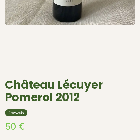
Château Lécuyer
Pomerol 2012
#rotwein
50
€