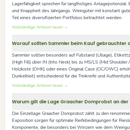
Lagerfähigkeit sprechen für langfristiges Anlagepotenzial.
und Knappheit des Jahrgangs. Weingüter mit konstant gute
Teil eines diversifizierten Portfolios betrachtet werden.
Vollständige Antwort lesen →
Worauf sollten Sammler beim Kauf gebrauchter ode
Sammler sollten besonders auf Füllstand (Ullage), Etikett
(High Fill) über IN (Into Neck) bis zu MS/LS (Mid Shoulder
Holzkiste (OHK) oder eines Original Case (OC/OWC) erhöht o
Dunkelheit) entscheidend für die Trinkreife und Authentizitä
Vollständige Antwort lesen →
Warum gilt die Lage Graacher Domprobst an der M
Die Einzellage Graacher Domprobst zählt zu den renommiert
Exposition sorgen für optimale Reifebedingungen für Riesl
Komponente, die besonders bei Winzern wie dem Weingut Wi