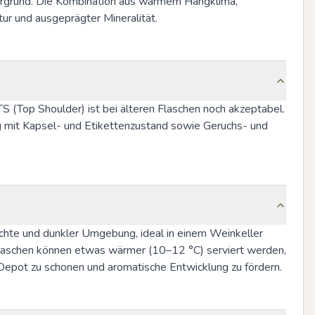
tergrund. Die Kombination aus warmem Hangklima, 
tur und ausgeprägter Mineralität.
TS (Top Shoulder) ist bei älteren Flaschen noch akzeptabel. 
g mit Kapsel- und Etikettenzustand sowie Geruchs- und 
chte und dunkler Umgebung, ideal in einem Weinkeller 
Flaschen können etwas wärmer (10–12 °C) serviert werden, 
 Depot zu schonen und aromatische Entwicklung zu fördern.