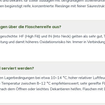
l und bekannt für steile Südlagen mit tiefgründigem Schieferun
 begünstigt reife, konzentrierte Rieslinge mit feiner Säurestruk
ingen über die Flaschenreife aus?
schichte: HF (High Fill) und IN (Into Neck) gelten als sehr gut, 
ung und damit höheres Oxidationsrisiko hin. Immer in Verbindun
d serviert werden?
ten Lagerbedingungen bei etwa 10–14 °C, hoher relativer Luftfeu
ine Temperatur zwischen 8–12 °C empfehlenswert; sehr gereifte 
nach dem Öffnen oder leichtes Dekantieren helfen, Flaschen mit