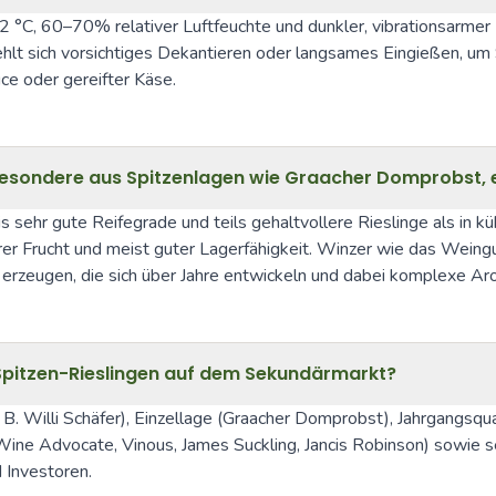
°C, 60–70% relativer Luftfeuchte und dunkler, vibrationsarmer U
fiehlt sich vorsichtiges Dekantieren oder langsames Eingießen, 
uce oder gereifter Käse.
nsbesondere aus Spitzenlagen wie Graacher Domprobst,
sehr gute Reifegrade und teils gehaltvollere Rieslinge als in kü
er Frucht und meist guter Lagerfähigkeit. Winzer wie das Weingu
rzeugen, die sich über Jahre entwickeln und dabei komplexe Ar
pitzen-Rieslingen auf dem Sekundärmarkt?
. Willi Schäfer), Einzellage (Graacher Domprobst), Jahrgangsqual
ine Advocate, Vinous, James Suckling, Jancis Robinson) sowie se
 Investoren.