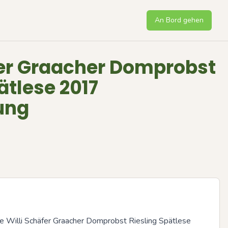
An Bord gehen
fer Graacher Domprobst
ätlese 2017
ung
he Willi Schäfer Graacher Domprobst Riesling Spätlese 
Next sli