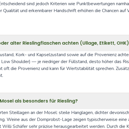
 Entscheidend sind jedoch Kriterien wie Punktbewertungen namhaft
r Qualität und erkennbarer Handschrift erhöhen die Chancen auf 
r alter Rieslingflaschen achten (Ullage, Etikett, OHK
zustand, Kork- und Kapselzustand sowie auf die Provenienz achten
 / Low Shoulder) — je niedriger der Füllstand, desto höher das Ri
ft die Provenienz und kann für Wertstabilität sprechen. Zusätzli
t.
osel als besonders für Riesling?
en Steillagen an der Mosel: steile Hanglagen, dichter devonische
ing. Weine aus der Domprobst-Lage zeigen typischerweise eine au
lli Schäfer sehr präzise herausgearbeitet werden. Durch die Ko