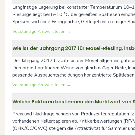
Langfristige Lagerung bei konstanter Temperatur um 10–12 
Rieslinge liegt bei 8–10 °C; bei gereiften Spätlesen emp
Speisen sind feine Fischgerichte, Geflügel mit cremiger Sa
Vollständige Antwort lesen →
Wie ist der Jahrgang 2017 für Mosel-Riesling, i
Der Jahrgang 2017 brachte an der Mosel allgemein gute bis 
Domprobst profitieren Weine von gleichmäßiger Reife, klar
passende Ausbauentscheidungen konzentrierte Spätlesen e
Vollständige Antwort lesen →
Welche Faktoren bestimmen den Marktwert von S
Preis und Nachfrage hängen von Produzentenreputation (z. B
vorhandenen Kellerpapieren ab. Kritikerbewertungen (RP/W
(OHK/OC/OWC) steigern die Attraktivität für Sammler und