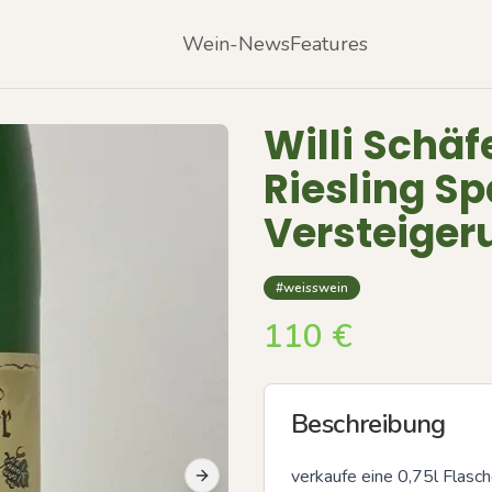
Wein-News
Features
Willi Schä
Riesling Sp
Versteiger
#weisswein
110
€
Beschreibung
verkaufe eine 0,75l Flasc
Next slide
Previous slide