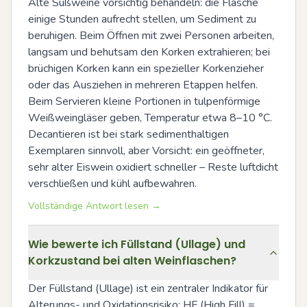
Alte Süßweine vorsichtig behandeln: die Flasche 
einige Stunden aufrecht stellen, um Sediment zu 
beruhigen. Beim Öffnen mit zwei Personen arbeiten, 
langsam und behutsam den Korken extrahieren; bei 
brüchigen Korken kann ein spezieller Korkenzieher 
oder das Ausziehen in mehreren Etappen helfen. 
Beim Servieren kleine Portionen in tulpenförmige 
Weißweingläser geben, Temperatur etwa 8–10 °C. 
Decantieren ist bei stark sedimenthaltigen 
Exemplaren sinnvoll, aber Vorsicht: ein geöffneter, 
sehr alter Eiswein oxidiert schneller – Reste luftdicht 
verschließen und kühl aufbewahren.
Vollständige Antwort lesen →
Wie bewerte ich Füllstand (Ullage) und
Korkzustand bei alten Weinflaschen?
Der Füllstand (Ullage) ist ein zentraler Indikator für 
Alterungs- und Oxidationsrisiko: HF (High Fill) = 