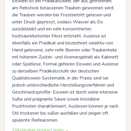
Eiswein ist ein Prädikatswein, der aus gefrorenen, 
am Rebstock belassenen Trauben gewonnen wird; 
die Trauben werden bei Frosteintritt gelesen und 
unter Druck gepresst, sodass Wasser als Eis 
zurückbleibt und ein sehr konzentrierter, 
hochsäurebetonter Most entsteht. Auslese ist 
ebenfalls ein Prädikat und bezeichnet selektiv von 
Hand gelesene, sehr reife Beeren oder Traubenteile 
mit höherem Zucker- und Aromengehalt als Kabinett 
oder Spätlese. Formal gehören Eiswein und Auslese 
zu derselben Prädikatsstufe der deutschen 
Qualitätswein-Systematik, in der Praxis sind sie 
jedoch unterschiedliche Herstellungsverfahren und 
Geschmacksprofile: Eiswein ist durch seine intensive 
Süße und prägnante Säure sowie kristalline 
Fruchtnoten charakterisiert, Auslesen können je nach 
Stil trockener bis süßer ausfallen und zeigen oft 
opulente Reifearomen.
Vollständige Antwort lesen →