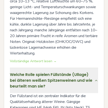
circa 10–13 °C, relative Luftfeuchte um 60–75 %, 
geringe Licht- und Temperaturschwankungen sowie 
waagerechte Lagerung zur Schonung des Korkens. 
Für Hermannshöhle-Rieslinge empfiehlt sich eine 
kühle, dunkle Lagerung über Jahre bis Jahrzehnte, je 
nach Jahrgang: manche Jahrgänge entfalten nach 10–
20 Jahren primäre Frucht in reife Aromen und tertiäre 
Noten. Original-Holzkisten (OHK/OC/OWC) und 
lückenlose Lagernachweise erhöhen die 
Werterhaltung.
Vollständige Antwort lesen →
Welche Rolle spielen Füllstände (Ullage)
bei älteren weißen Spitzenweinen und wie
beurteilt man sie?
Der Füllstand ist ein zentraler Indikator für die 
Qualitätserhaltung älterer Weine. Gängige 
Kategorien sind HF (High Fill), IN (Into Neck), TS 