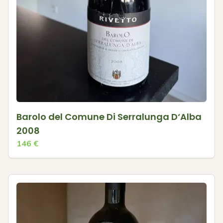
Barolo del Comune Di Serralunga D‘Alba
2008
146
€