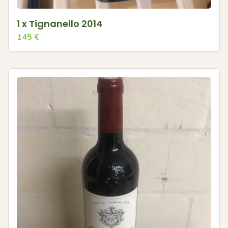
1 x Tignanello 2014
145
€