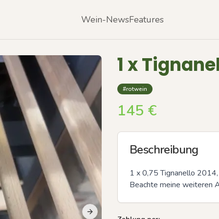
Wein-News
Features
1 x Tignane
#rotwein
145
€
Beschreibung
1 x 0,75 Tignanello 2014,
Beachte meine weiteren 
Next slide