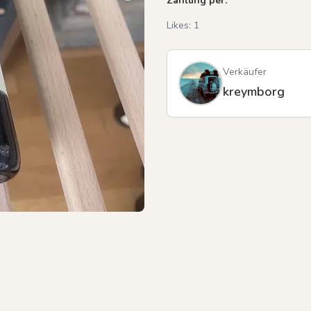
Zahlung per:
Likes:
1
Previous slide
Verkäufer
kreymborg