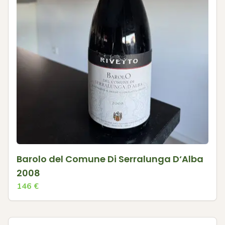
Barolo del Comune Di Serralunga D‘Alba
2008
146
€