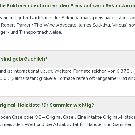
elche Faktoren bestimmen den Preis auf dem Sekundärm
ein mit guter Nachfrage; der Sekundärmarktpreis hängt stark von 
B. Robert Parker / The Wine Advocate, James Suckling, Vinous) s
ger- und Transportnachweise.
 sind gebräuchlich?
 und ist international üblich. Weitere Formate reichen von 0,375 
r 9,0 l (Salmanazar); größere Formate reifen oft langsamer und 
ginal-Holzkiste für Sammler wichtig?
en Case oder OC – Original Case). Eine intakte Original-Holzkist
meist den Wert und die Attraktivität für Händler und Sammler.