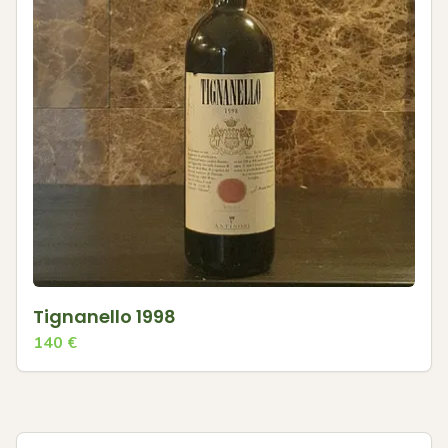
Tignanello 1998
140
€