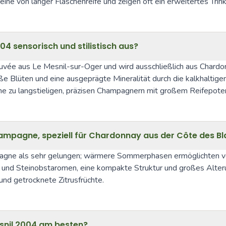
Weine von langer Flaschenreife und zeigen oft ein erweitertes Trin
4 sensorisch und stilistisch aus?
vée aus Le Mesnil-sur-Oger und wird ausschließlich aus Chardonnay
ße Blüten und eine ausgeprägte Mineralität durch die kalkhaltig
ne zu langstieligen, präzisen Champagnern mit großem Reifepote
ampagne, speziell für Chardonnay aus der Côte des B
gne als sehr gelungen; wärmere Sommerphasen ermöglichten volle
 und Steinobstaromen, eine kompakte Struktur und großes Alterun
nd getrocknete Zitrusfrüchte.
esnil 2004 am besten?