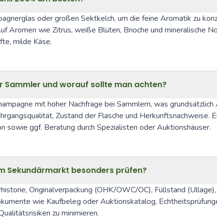
nerglas oder großen Sektkelch, um die feine Aromatik zu konzent
f Aromen wie Zitrus, weiße Blüten, Brioche und mineralische Note
fte, milde Käse.
ür Sammler und worauf sollte man achten?
 Champagne mit hoher Nachfrage bei Sammlern, was grundsätzlich 
rgangsqualität, Zustand der Flasche und Herkunftsnachweise. Eine
 sowie ggf. Beratung durch Spezialisten oder Auktionshäuser.
em Sekundärmarkt besonders prüfen?
istorie, Originalverpackung (OHK/OWC/OC), Füllstand (Ullage), Z
kumente wie Kaufbeleg oder Auktionskatalog, Echtheitsprüfunge
alitätsrisiken zu minimieren.