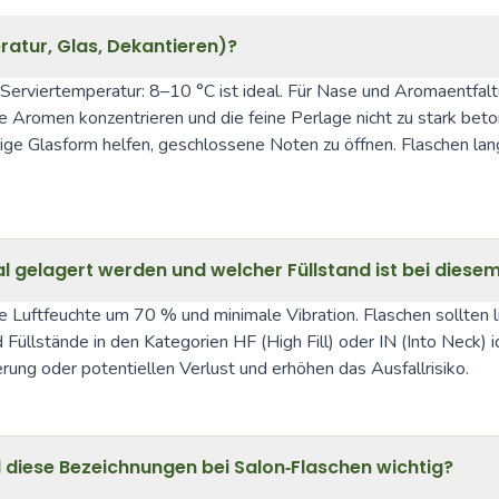
ratur, Glas, Dekantieren)?
er Serviertemperatur: 8–10 °C ist ideal. Für Nase und Aromaentf
 Aromen konzentrieren und die feine Perlage nicht zu stark betone
e Glasform helfen, geschlossene Noten zu öffnen. Flaschen langsa
al gelagert werden und welcher Füllstand ist bei diese
e Luftfeuchte um 70 % und minimale Vibration. Flaschen sollten l
Füllstände in den Kategorien HF (High Fill) oder IN (Into Neck) 
ng oder potentiellen Verlust und erhöhen das Ausfallrisiko.
iese Bezeichnungen bei Salon‑Flaschen wichtig?