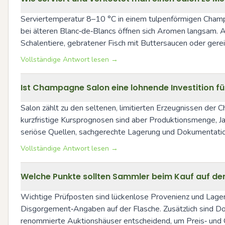
Serviertemperatur 8–10 °C in einem tulpenförmigen Champag
bei älteren Blanc‑de‑Blancs öffnen sich Aromen langsam. Au
Schalentiere, gebratener Fisch mit Buttersaucen oder gerei
Vollständige Antwort lesen →
Ist Champagne Salon eine lohnende Investition f
Salon zählt zu den seltenen, limitierten Erzeugnissen der
kurzfristige Kursprognosen sind aber Produktionsmenge, Jah
seriöse Quellen, sachgerechte Lagerung und Dokumentation
Vollständige Antwort lesen →
Welche Punkte sollten Sammler beim Kauf auf d
Wichtige Prüfposten sind lückenlose Provenienz und Lagerh
Disgorgement‑Angaben auf der Flasche. Zusätzlich sind Do
renommierte Auktionshäuser entscheidend, um Preis‑ und Qu