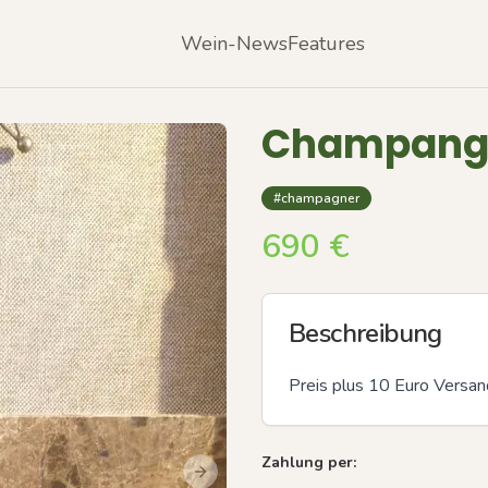
Wein-News
Features
Champange 
#champagner
690
€
Beschreibung
Preis plus 10 Euro Versan
Zahlung per:
Next slide