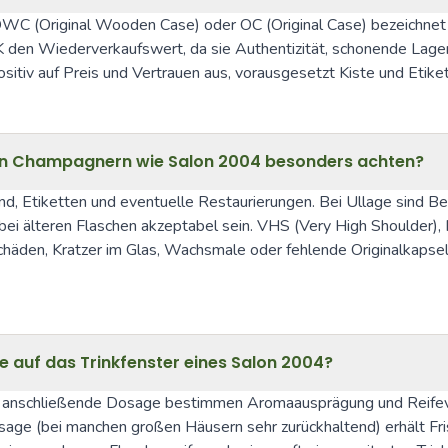
 OWC (Original Wooden Case) oder OC (Original Case) bezeichnet –
K den Wiederverkaufswert, da sie Authentizität, schonende Lager
tiv auf Preis und Vertrauen aus, vorausgesetzt Kiste und Etiket
ten Champagnern wie Salon 2004 besonders achten?
, Etiketten und eventuelle Restaurierungen. Bei Ullage sind Begr
n bei älteren Flaschen akzeptabel sein. VHS (Very High Shoulder)
nschäden, Kratzer im Glas, Wachsmale oder fehlende Originalkaps
 auf das Trinkfenster eines Salon 2004?
 anschließende Dosage bestimmen Aromaausprägung und Reifever
age (bei manchen großen Häusern sehr zurückhaltend) erhält Frisc