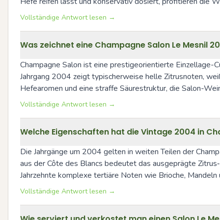
Hefe reifen lässt und konservativ dosiert, profitieren die 
Vollständige Antwort lesen →
Was zeichnet eine Champagne Salon Le Mesnil 200
Champagne Salon ist eine prestigeorientierte Einzellage-Cu
Jahrgang 2004 zeigt typischerweise helle Zitrusnoten, wei
Hefearomen und eine straffe Säurestruktur, die Salon-Wei
Vollständige Antwort lesen →
Welche Eigenschaften hat die Vintage 2004 in Ch
Die Jahrgänge um 2004 gelten in weiten Teilen der Champa
aus der Côte des Blancs bedeutet das ausgeprägte Zitrus‑
Jahrzehnte komplexe tertiäre Noten wie Brioche, Mandeln u
Vollständige Antwort lesen →
Wie serviert und verkostet man einen Salon Le M