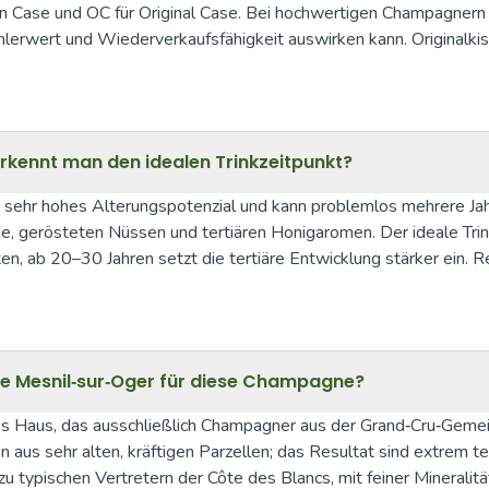
 Case und OC für Original Case. Bei hochwertigen Champagnern wi
lerwert und Wiederverkaufsfähigkeit auswirken kann. Originalkiste
erkennt man den idealen Trinkzeitpunkt?
 sehr hohes Alterungspotenzial und kann problemlos mehrere Jahrz
, gerösteten Nüssen und tertiären Honigaromen. Der ideale Trin
alten, ab 20–30 Jahren setzt die tertiäre Entwicklung stärker e
Le Mesnil‑sur‑Oger für diese Champagne?
es Haus, das ausschließlich Champagner aus der Grand‑Cru‑Gemein
us sehr alten, kräftigen Parzellen; das Resultat sind extrem ter
 typischen Vertretern der Côte des Blancs, mit feiner Mineralität