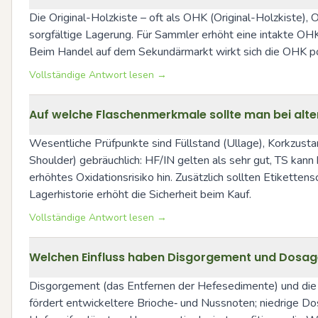
Die Original-Holzkiste – oft als OHK (Original-Holzkiste),
sorgfältige Lagerung. Für Sammler erhöht eine intakte OH
Beim Handel auf dem Sekundärmarkt wirkt sich die OHK posi
Vollständige Antwort lesen →
Auf welche Flaschenmerkmale sollte man bei al
Wesentliche Prüfpunkte sind Füllstand (Ullage), Korkzustand
Shoulder) gebräuchlich: HF/IN gelten als sehr gut, TS kan
erhöhtes Oxidationsrisiko hin. Zusätzlich sollten Etikette
Lagerhistorie erhöht die Sicherheit beim Kauf.
Vollständige Antwort lesen →
Welchen Einfluss haben Disgorgement und Dosage
Disgorgement (das Entfernen der Hefesedimente) und die
fördert entwickeltere Brioche‑ und Nussnoten; niedrige Dos