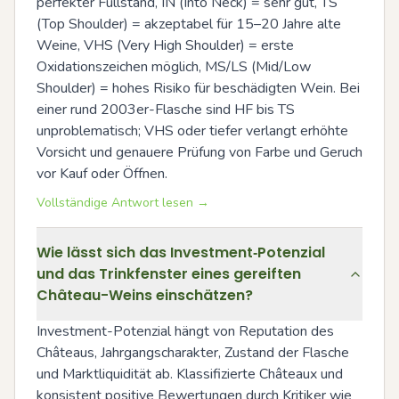
perfekter Füllstand, IN (Into Neck) = sehr gut, TS 
(Top Shoulder) = akzeptabel für 15–20 Jahre alte 
Weine, VHS (Very High Shoulder) = erste 
Oxidationszeichen möglich, MS/LS (Mid/Low 
Shoulder) = hohes Risiko für beschädigten Wein. Bei 
einer rund 2003er-Flasche sind HF bis TS 
unproblematisch; VHS oder tiefer verlangt erhöhte 
Vorsicht und genauere Prüfung von Farbe und Geruch 
vor Kauf oder Öffnen.
Vollständige Antwort lesen →
Wie lässt sich das Investment‑Potenzial
und das Trinkfenster eines gereiften
Château-Weins einschätzen?
Investment-Potenzial hängt von Reputation des 
Châteaus, Jahrgangscharakter, Zustand der Flasche 
und Marktliquidität ab. Klassifizierte Châteaux und 
konsistent positive Bewertungen durch Kritiker wie 