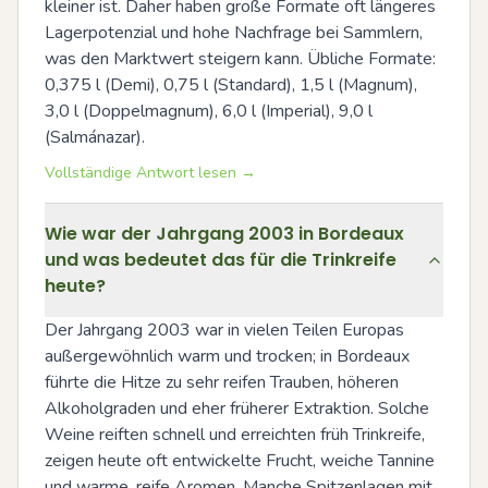
kleiner ist. Daher haben große Formate oft längeres 
Lagerpotenzial und hohe Nachfrage bei Sammlern, 
was den Marktwert steigern kann. Übliche Formate: 
0,375 l (Demi), 0,75 l (Standard), 1,5 l (Magnum), 
3,0 l (Doppelmagnum), 6,0 l (Imperial), 9,0 l 
(Salmánazar).
Vollständige Antwort lesen →
Wie war der Jahrgang 2003 in Bordeaux
und was bedeutet das für die Trinkreife
heute?
Der Jahrgang 2003 war in vielen Teilen Europas 
außergewöhnlich warm und trocken; in Bordeaux 
führte die Hitze zu sehr reifen Trauben, höheren 
Alkoholgraden und eher früherer Extraktion. Solche 
Weine reiften schnell und erreichten früh Trinkreife, 
zeigen heute oft entwickelte Frucht, weiche Tannine 
und warme, reife Aromen. Manche Spitzenlagen mit 