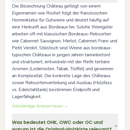
Die Bezeichnung Château gefolgt von einem 
Eigennamen wie Rochet folgt der französischen 
Nomenklatur für Gutweine und deutet häufig auf 
eine Herkunft aus Bordeaux hin. Solche Weingüter 
arbeiten oft mit klassischen Bordeaux-Rebsorten 
wie Cabernet Sauvignon, Merlot, Cabernet Franc und 
Petit Verdot. Stilistisch sind Weine aus bordeaux-
typischen Châteaux in jungen Jahren tanninbetont 
und strukturiert, entwickeln mit der Reife tertiäre 
Aromen (Ledernoten, Tabak, Trüffel) und gewinnen 
an Komplexität. Die konkrete Lage des Châteaus 
sowie Rebsortenverteilung und Ausbau (Holzfass 
vs. Edelstahltank) bestimmen Endprofil und 
Lagerfähigkeit.
Vollständige Antwort lesen →
Was bedeutet OHK, OWC oder OC und
warum ist die Original-Holzkiste relevant?