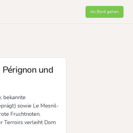
An Bord gehen
 Pérignon und
 bekannte 
eprägt) sowie Le Mesnil-
ote Fruchtnoten, 
r Terroirs verleiht Dom 