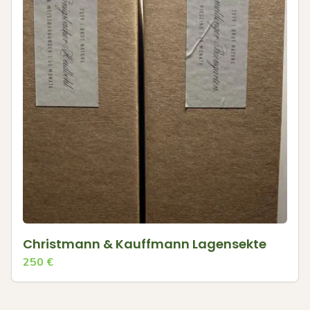
Christmann & Kauffmann Lagensekte
250
€