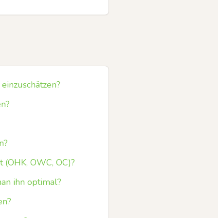
 einzuschätzen?
en?
n?
nt (OHK, OWC, OC)?
man ihn optimal?
en?