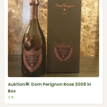
Auktion🥁: Dom Perignon Rose 2008 in
Box
1
€