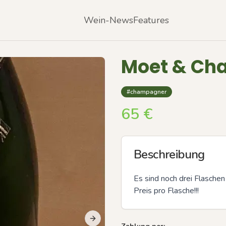
Wein-News
Features
Moet & Cha
#champagner
65
€
Beschreibung
Es sind noch drei Flaschen
Preis pro Flasche!!!
Next slide
Previous slide