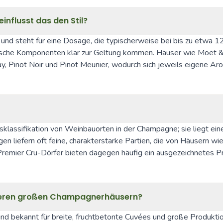
nflusst das den Stil?
 steht für eine Dosage, die typischerweise bei bis zu etwa 12 g/l
lische Komponenten klar zur Geltung kommen. Häuser wie Moët & 
, Pinot Noir und Pinot Meunier, wodurch sich jeweils eigene Ar
sklassifikation von Weinbauorten in der Champagne; sie liegt eine
agen liefern oft feine, charakterstarke Partien, die von Häuser
remier Cru-Dörfer bieten dagegen häufig ein ausgezeichnetes Prei
deren großen Champagnerhäusern?
d bekannt für breite, fruchtbetonte Cuvées und große Produktion