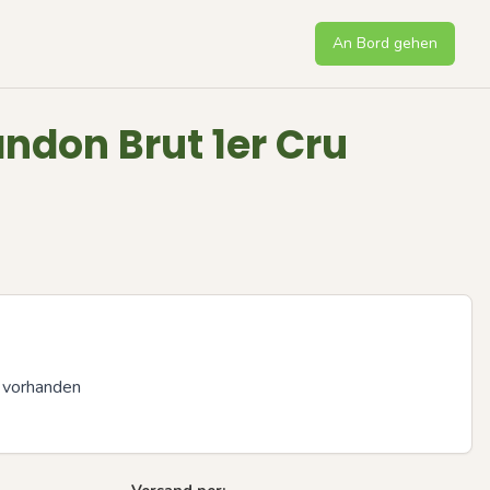
An Bord gehen
ndon Brut 1er Cru
 vorhanden 

Next sli