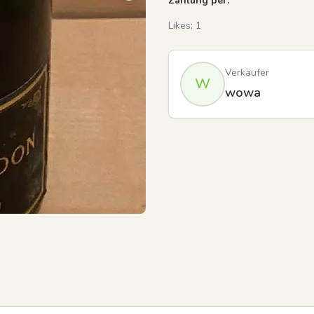
Zahlung per:
Likes:
1
Verkäufer
W
wowa