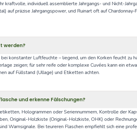
r kraftvolle, individuell assemblierte Jahrgangs- und Nicht-Jahrg
ristal) auf präzise Jahrgangspower, und Ruinart oft auf Chardonnay‑
rt werden?
ei konstanter Luftfeuchte – liegend, um den Korken feucht zu hal
lage zeigen; für sehr reife oder komplexe Cuvées kann ein etwas b
n auf Füllstand (Ullage) und Etiketten achten.
rflasche und erkenne Fälschungen?
aletiketten, Hologrammen oder Seriennummern, Kontrolle der Kapse
ben, Original-Holzkiste (Original-Holzkiste, OHK) oder Rechnung
ind Warnsignale. Bei teureren Flaschen empfiehlt sich eine pro