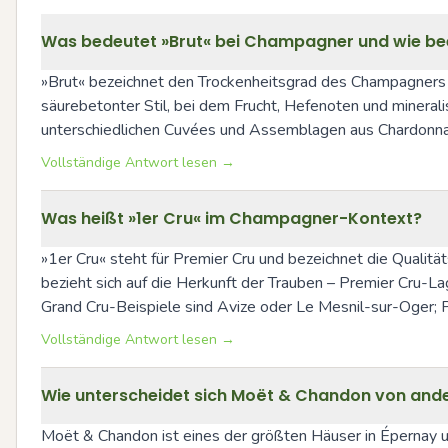
Was bedeutet »Brut« bei Champagner und wie beei
»Brut« bezeichnet den Trockenheitsgrad des Champagners und
säurebetonter Stil, bei dem Frucht, Hefenoten und minera
unterschiedlichen Cuvées und Assemblagen aus Chardonnay
Vollständige Antwort lesen →
Was heißt »1er Cru« im Champagner-Kontext?
»1er Cru« steht für Premier Cru und bezeichnet die Qualität
bezieht sich auf die Herkunft der Trauben – Premier Cru-L
Grand Cru-Beispiele sind Avize oder Le Mesnil-sur-Oger; P
Vollständige Antwort lesen →
Wie unterscheidet sich Moët & Chandon von an
Moët & Chandon ist eines der größten Häuser in Épernay un