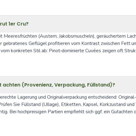
ut 1er Cru?
it Meeresfrüchten (Austern, Jakobsmuscheln), geräuchertem Lachs,
r gebratenes Geflügel profitieren vom Kontrast zwischen Fett un
vom konkreten Stil ab: Pinot‑dominierte Cuvées zeigen oft Struk
 achten (Provenienz, Verpackung, Füllstand)?
rechte Lagerung und Originalverpackung entscheidend: Original-
üfen Sie Füllstand (Ullage), Etiketten, Kapsel, Korkzustand un
g. Bei hochpreisigen Partien empfiehlt sich ggf. ein Gutachten od