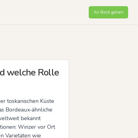
An Bord gehen
d welche Rolle
der toskanischen Küste 
as Bordeaux‑ähnliche 
weltweit bekannt 
tionen: Winzer vor Ort 
 Varietäten wie 