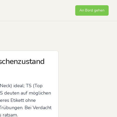
An Bord gehen
aschenzustand
Neck) ideal; TS (Top 
S deuten auf möglichen 
res Etikett ohne 
Trübungen. Bei Verdacht 
s ratsam.