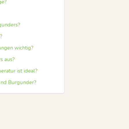
ge?
rgunders?
?
ngen wichtig?
s aus?
ratur ist ideal?
 und Burgunder?