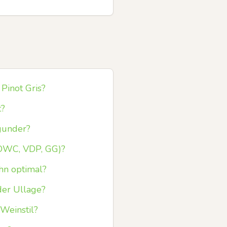
Pinot Gris?
t?
gunder?
 OWC, VDP, GG)?
hn optimal?
der Ullage?
Weinstil?