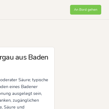
An Bord gehen
urgau aus Baden
oderater Säure; typische 
nden eines Badener 
nung ausgelegt sein, 
nken, zugänglichen 
, Säure und 