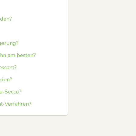
rden?
gerung?
 ihn am besten?
essant?
rden?
au‑Secco?
at‑Verfahren?