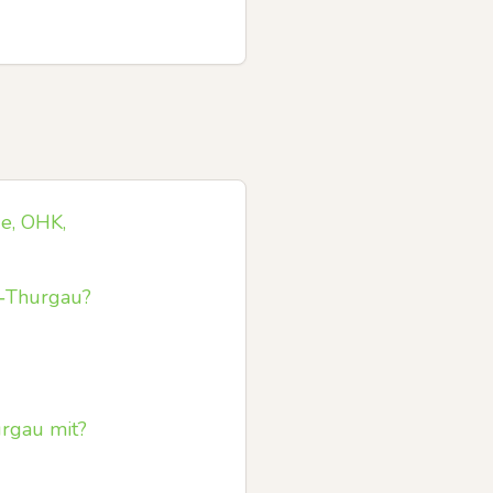
e, OHK,
r‑Thurgau?
urgau mit?