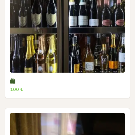
🛍
100
€