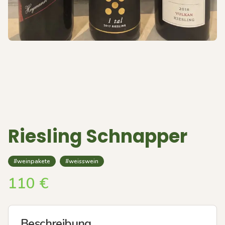
Riesling Schnapper
#weinpakete
#weisswein
110
€
Beschreibung