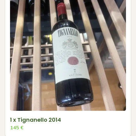
1 x Tignanello 2014
145
€