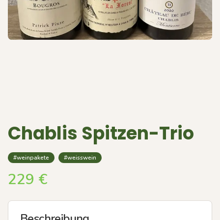
Chablis Spitzen-Trio
#weinpakete
#weisswein
229
€
Beschreibung