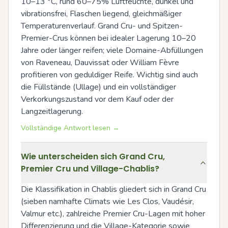
10–13 °C, rund 60–75% Luftfeuchte, dunkel und 
vibrationsfrei, Flaschen liegend, gleichmäßiger 
Temperaturenverlauf. Grand Cru- und Spitzen-
Premier-Crus können bei idealer Lagerung 10–20 
Jahre oder länger reifen; viele Domaine-Abfüllungen 
von Raveneau, Dauvissat oder William Fèvre 
profitieren von geduldiger Reife. Wichtig sind auch 
die Füllstände (Ullage) und ein vollständiger 
Verkorkungszustand vor dem Kauf oder der 
Langzeitlagerung.
Vollständige Antwort lesen →
Wie unterscheiden sich Grand Cru,
Premier Cru und Village-Chablis?
Die Klassifikation in Chablis gliedert sich in Grand Cru 
(sieben namhafte Climats wie Les Clos, Vaudésir, 
Valmur etc.), zahlreiche Premier Cru-Lagen mit hoher 
Differenzierung und die Village-Kategorie sowie 