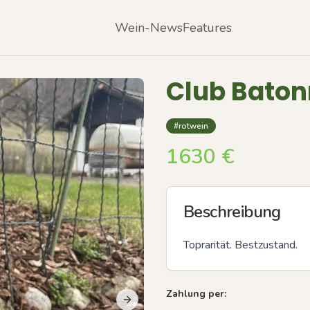
Wein-News
Features
Club Bato
#rotwein
1630
€
Beschreibung
Toprarität. Bestzustand.
Zahlung per:
Next slide
Previous slide