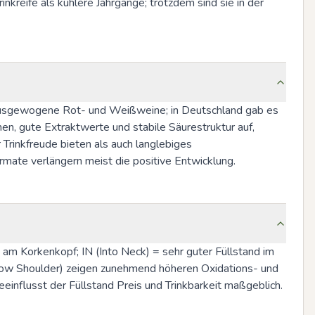
nkreife als kühlere Jahrgänge; trotzdem sind sie in der 
 ausgewogene Rot- und Weißweine; in Deutschland gab es 
n, gute Extraktwerte und stabile Säurestruktur auf, 
rinkfreude bieten als auch langlebiges 
rmate verlängern meist die positive Entwicklung.
e am Korkenkopf; IN (Into Neck) = sehr guter Füllstand im 
(Low Shoulder) zeigen zunehmend höheren Oxidations- und 
influsst der Füllstand Preis und Trinkbarkeit maßgeblich.