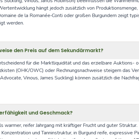
Suckling, Vinous, Jancis Robinson) beeinflussen die Wahrnehmu
ge Wertentwicklung hängt jedoch zusätzlich von Produktionsmenge
omaine de la Romanée‑Conti oder großen Burgundern zeigt typis
igt werden.
weise den Preis auf dem Sekundärmarkt?
tscheidend für die Marktliquidität und das erzielbare Auktions
zkisten (OHK/OWC) oder Rechnungsnachweise steigern das Vertra
Advocate, Vinous, James Suckling) können zusätzlich die Nachfra
gerfähigkeit und Geschmack?
s warmer, reifer Jahrgang mit kräftiger Frucht und guter Struktur
 Konzentration und Tanninstruktur, in Burgund reife, expressive