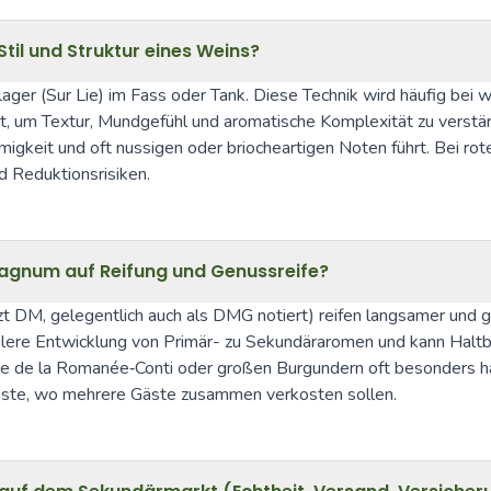
til und Struktur eines Weins?
ger (Sur Lie) im Fass oder Tank. Diese Technik wird häufig bei
 um Textur, Mundgefühl und aromatische Komplexität zu verstärk
migkeit und oft nussigen oder briocheartigen Noten führt. Bei ro
d Reduktionsrisiken.
agnum auf Reifung und Genussreife?
 DM, gelegentlich auch als DMG notiert) reifen langsamer und gl
ilere Entwicklung von Primär- zu Sekundäraromen und kann Haltbar
de la Romanée‑Conti oder großen Burgundern oft besonders harm
este, wo mehrere Gäste zusammen verkosten sollen.