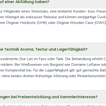
uf einer Abfüllung haben?
ür Mitglieder eines Weinclubs, eine limitierte Kunden- bzw. Freun
om Weingut als exklusiver Release und können einzigartige Cuvée
b eine Original-Holzkiste (OHK) oder Original Wooden Case (OWC)
e Technik Aroma, Textur und Lagerfähigkeit?
edimente (Sur Lie) im Fass oder Tank. Die Behandlung erhöht Cre
 mildern. Bei Weißweinen von Burgund wie Domaine Leflaive ode
rer Komplexität bei. Für die Lagerfähigkeit gilt: gut gemachte 
– ohne beides drohen frühzeitige Alterung oder Reduktionsnoten.
nungen bei Preisentwicklung und Sammlerinteresse?