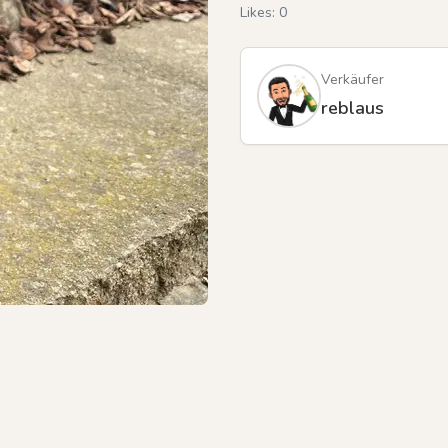
Likes:
0
Verkäufer
reblaus