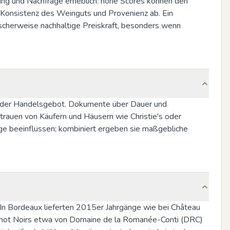
ng und Nachfrage erheblich: hohe Scores können den 
, Konsistenz des Weinguts und Provenienz ab. Ein 
cherweise nachhaltige Preiskraft, besonders wenn 
- oder Handelsgebot. Dokumente über Dauer und 
uen von Käufern und Häusern wie Christie's oder 
ge beeinflussen; kombiniert ergeben sie maßgebliche 
. In Bordeaux lieferten 2015er Jahrgänge wie bei Château 
 Pinot Noirs etwa von Domaine de la Romanée-Conti (DRC) 