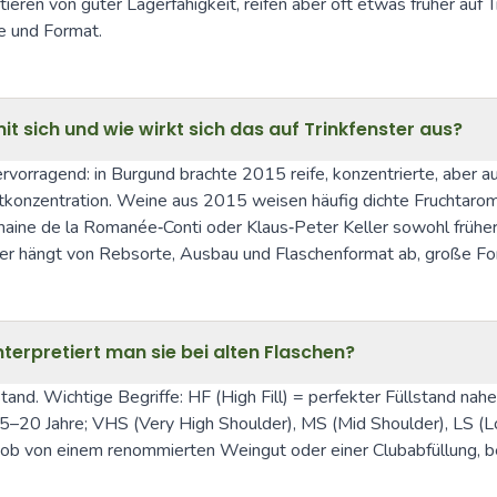
ren von guter Lagerfähigkeit, reifen aber oft etwas früher auf Tri
te und Format.
t sich und wie wirkt sich das auf Trinkfenster aus?
rvorragend: in Burgund brachte 2015 reife, konzentrierte, aber
htkonzentration. Weine aus 2015 weisen häufig dichte Fruchtarome
ne de la Romanée‑Conti oder Klaus‑Peter Keller sowohl früher T
ster hängt von Rebsorte, Ausbau und Flaschenformat ab, große Fo
nterpretiert man sie bei alten Flaschen?
ustand. Wichtige Begriffe: HF (High Fill) = perfekter Füllstand nah
 15–20 Jahre; VHS (Very High Shoulder), MS (Mid Shoulder), LS 
 ob von einem renommierten Weingut oder einer Clubabfüllung, bee