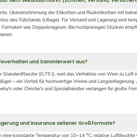
 auf dem Sekundärmarkt (Echtheit, Versand, Versicher
te, Übereinstimmung der Etiketten und Rücketiketten mit bekann
os des Füllstands (Ullage). Für Versand und Lagerung sind temp
n Formaten wie Doppelmagnum. Bei hochpreisigen Stücken empfiehl
ieren.
feverhalten und Sammlerwert aus?
 Standardflasche (0,75 l), weil das Verhältnis von Wein zu Luft i
äßiger – ein Vorteil für hochwertige Weine und Langzeitlageru
by's oder Christie's und Spezialhändler verlangen für große Fo
Lagerung und Insurance seltener Großformate?
eine konstante Temperatur von 10–14 °C, relative Luftfeuchte 