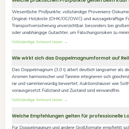
Welche praktischen Prüfpunkte gelten beim Kauf
Wesentliche Prüfpunkte: vollständige Provenienz-Dokumen
Original-Holzkiste (OHK/OC/OWC) und aussagekräftige Fot
Transportversicherung unverzichtbar, besonders bei große
oder unabhängige Gutachter, um Fälschungsrisiken zu minim
Vollständige Antwort lesen →
Wie wirkt sich das Doppelmagnumformat auf Rei
Das Doppelmagnum (3,0 l) altert deutlich langsamer als die
Aromen harmonischer und Tannine integrieren sich gleichm
rar und sammlerwürdig bewertet; Auktionshäuser wie Sothe
vorausgesetzt Füllstand und Zustand sind einwandfrei.
Vollständige Antwort lesen →
Welche Empfehlungen gelten für professionelle 
Für Doppelmagnum und andere Großformate empfiehlt sich 