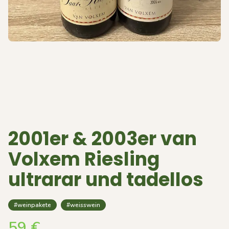
2001er & 2003er van
Volxem Riesling
ultrarar und tadellos
#weinpakete
#weisswein
59
€