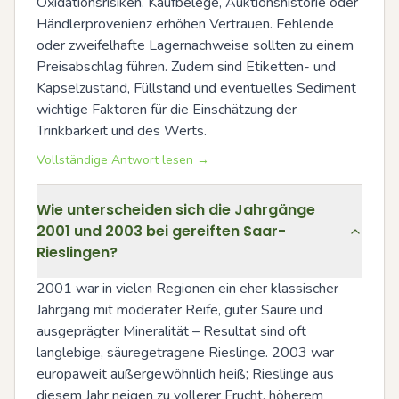
Oxidationsrisiken. Kaufbelege, Auktionshistorie oder 
Händlerprovenienz erhöhen Vertrauen. Fehlende 
oder zweifelhafte Lagernachweise sollten zu einem 
Preisabschlag führen. Zudem sind Etiketten- und 
Kapselzustand, Füllstand und eventuelles Sediment 
wichtige Faktoren für die Einschätzung der 
Trinkbarkeit und des Werts.
Vollständige Antwort lesen →
Wie unterscheiden sich die Jahrgänge
2001 und 2003 bei gereiften Saar-
Rieslingen?
2001 war in vielen Regionen ein eher klassischer 
Jahrgang mit moderater Reife, guter Säure und 
ausgeprägter Mineralität – Resultat sind oft 
langlebige, säuregetragene Rieslinge. 2003 war 
europaweit außergewöhnlich heiß; Rieslinge aus 
diesem Jahr neigen zu vollerer Frucht, höherem 