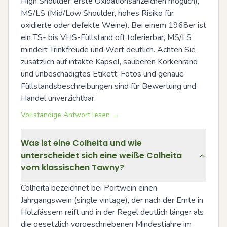
High Shoulder, erste Oxidationsanzeichen möglich), 
MS/LS (Mid/Low Shoulder, hohes Risiko für 
oxidierte oder defekte Weine). Bei einem 1968er ist 
ein TS- bis VHS-Füllstand oft tolerierbar, MS/LS 
mindert Trinkfreude und Wert deutlich. Achten Sie 
zusätzlich auf intakte Kapsel, sauberen Korkenrand 
und unbeschädigtes Etikett; Fotos und genaue 
Füllstandsbeschreibungen sind für Bewertung und 
Handel unverzichtbar.
Vollständige Antwort lesen →
Was ist eine Colheita und wie
unterscheidet sich eine weiße Colheita
vom klassischen Tawny?
Colheita bezeichnet bei Portwein einen 
Jahrgangswein (single vintage), der nach der Ernte in 
Holzfässern reift und in der Regel deutlich länger als 
die gesetzlich vorgeschriebenen Mindestjahre im 