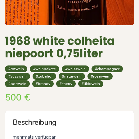
1968 white colheita
niepoort 0,75liter
#rotwein
#weinpakete
#weisswein
#champagner
#süsswein
#zubehör
#naturwein
#rosewein
#portwein
#brandy
#sherry
#likörwein
500
€
Beschreibung
mehrmals verfügbar