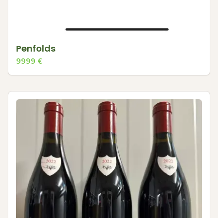
Penfolds
9999
€