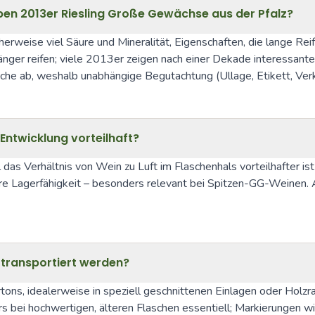
ben 2013er Riesling Große Gewächse aus der Pfalz?
herweise viel Säure und Mineralität, Eigenschaften, die lange Re
er reifen; viele 2013er zeigen nach einer Dekade interessante t
asche ab, weshalb unabhängige Begutachtung (Ullage, Etikett, Ver
ntwicklung vorteilhaft?
 das Verhältnis von Wein zu Luft im Flaschenhals vorteilhafter i
ngere Lagerfähigkeit – besonders relevant bei Spitzen-GG-Weinen
 transportiert werden?
ons, idealerweise in speziell geschnittenen Einlagen oder Holz
bei hochwertigen, älteren Flaschen essentiell; Markierungen wie