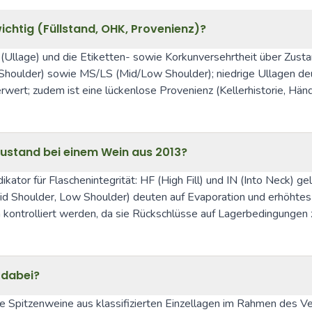
chtig (Füllstand, OHK, Provenienz)?
(Ullage) und die Etiketten- sowie Korkunversehrtheit über Zusta
h Shoulder) sowie MS/LS (Mid/Low Shoulder); niedrige Ullagen deu
ert; zudem ist eine lückenlose Provenienz (Kellerhistorie, Händl
nzustand bei einem Wein aus 2013?
kator für Flaschenintegrität: HF (High Fill) und IN (Into Neck) gel
Shoulder, Low Shoulder) deuten auf Evaporation und erhöhtes Oxid
ontrolliert werden, da sie Rückschlüsse auf Lagerbedingungen 
 dabei?
ne Spitzenweine aus klassifizierten Einzellagen im Rahmen des 