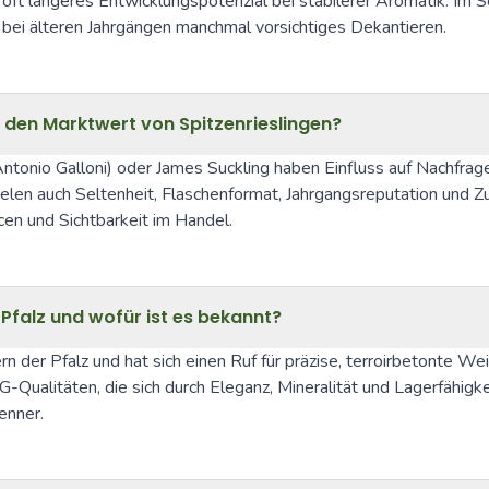
ft längeres Entwicklungspotenzial bei stabilerer Aromatik. Im S
r bei älteren Jahrgängen manchmal vorsichtiges Dekantieren.
 den Marktwert von Spitzenrieslingen?
ntonio Galloni) oder James Suckling haben Einfluss auf Nachfra
len auch Seltenheit, Flaschenformat, Jahrgangsreputation und Zus
cen und Sichtbarkeit im Handel.
 Pfalz und wofür ist es bekannt?
er Pfalz und hat sich einen Ruf für präzise, terroirbetonte Weine
GG-Qualitäten, die sich durch Eleganz, Mineralität und Lagerfähig
enner.