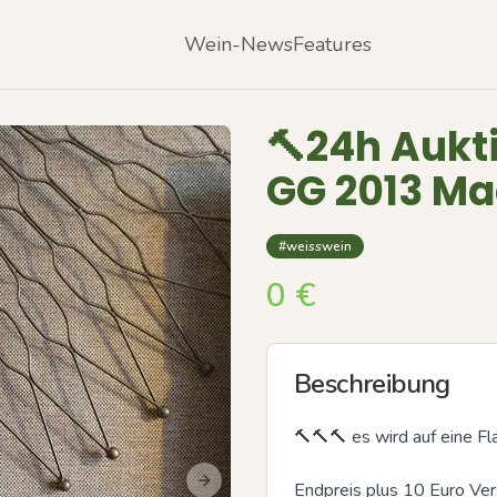
Wein-News
Features
🔨24h Aukti
GG 2013 M
#weisswein
0
€
Beschreibung
🔨🔨🔨 es wird auf eine Fl
Endpreis plus 10 Euro Vers
Next slide