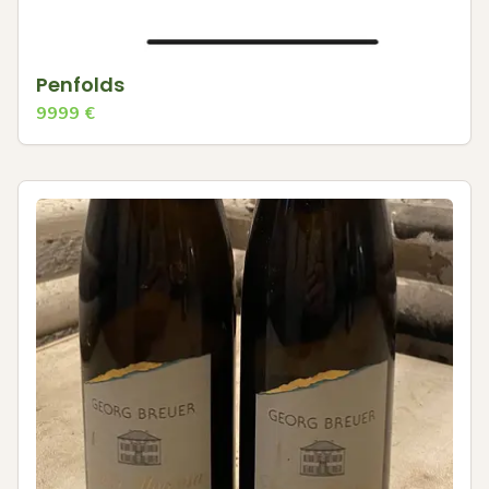
Penfolds
9999
€