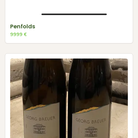
Penfolds
9999
€