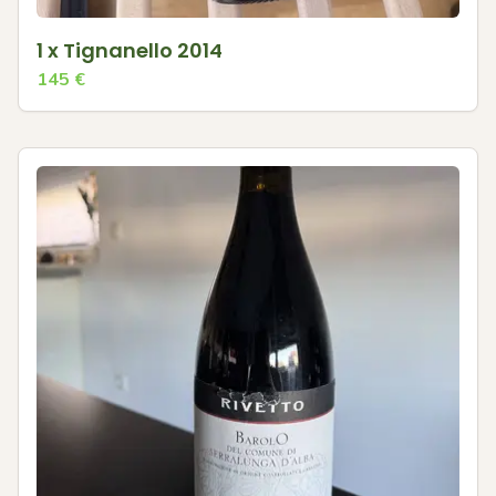
1 x Tignanello 2014
145
€