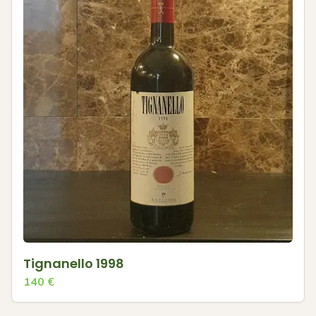
Tignanello 1998
140
€