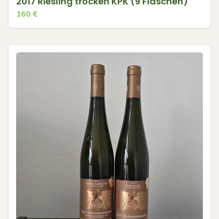
2017 Riesling trocken KPK (9 Flaschen)
160
€